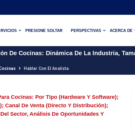
RVICIOS
PRESIONE SOLTAR
PERSPECTIVAS
ACERCA DE
ión De Cocinas: Dinámica De La Industria, Ta
 Cocinas
Hablar Con El Analista
ara Cocinas: Por Tipo (hardware Y Software);
 Canal De Venta (directo Y Distribución);
el Sector, Análisis De Oportunidades Y