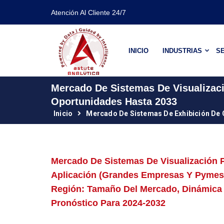
Atención Al Cliente 24/7
INICIO
INDUSTRIAS
SE
Mercado De Sistemas De Visualizac
Oportunidades Hasta 2033
Inicio
Mercado De Sistemas De Exhibición De
Mercado De Sistemas De Visualización P
Aplicación (grandes Empresas Y Pymes);
Región: Tamaño Del Mercado, Dinámica D
Pronóstico Para 2024-2032