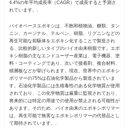
4.4%の年平均成長率（CAGR）で成長すると予測さ
れています。.
バイオベースエポキシは、不飽和植物油、糖類、タン
ニン、カージナル、テルペン、樹脂、リグニンなどの
再生可能な前駆体をエポキシ化することで製造され
る、比較的新しいタイプのバイオ由来樹脂です。エポ
キシ樹脂の主なエンドユーザー産業は、電子機器、塗
料・コーティングであり、次いで接着剤、複合材料、
積層板などが挙げられます。現在、世界中のエポキシ
ポリマーの75%は石油化学製品から製造されていま
す。石油化学製品には生殖毒性のある化学物質が使用
されており、この化学物質は厳重に監視されており、
将来的には特定の用途での使用が禁止される可能性が
あります。そのため、バイオ由来のエポキシポリマー
は、再生可能で無害なエポキシポリマーの代替品とし
て期待されています。.