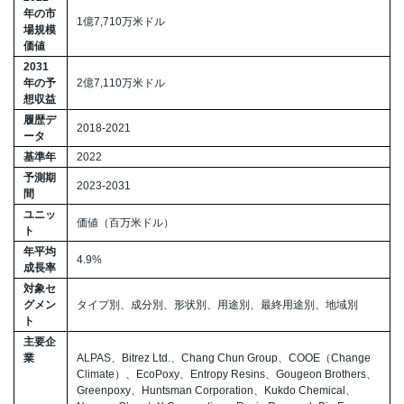
年の市
1億7,710万米ドル
場規模
価値
2031
年の予
2億7,110万米ドル
想収益
履歴デ
2018-2021
ータ
基準年
2022
予測期
2023-2031
間
ユニッ
価値（百万米ドル）
ト
年平均
4.9%
成長率
対象セ
グメン
タイプ別、成分別、形状別、用途別、最終用途別、地域別
ト
主要企
業
ALPAS、Bitrez Ltd.、Chang Chun Group、COOE（Change
Climate）、EcoPoxy、Entropy Resins、Gougeon Brothers、
Greenpoxy、Huntsman Corporation、Kukdo Chemical、