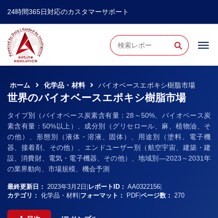
24時間365日対応のカスタマーサポート
⚲
ホーム
化学品・材料
バイオベースエポキシ樹脂市場
世界のバイオベースエポキシ樹脂市場
タイプ別（バイオベース炭素含有量：28～50%、バイオベース炭
素含有量：50%以上）、成分別（グリセロール、麻、植物油、そ
の他）、形態別（液体・溶液、固体）、用途別（塗料、電子機
器、接着剤、その他）、エンドユーザー別（航空宇宙、建築・建
設、消費財、電気・電子機器、その他）、地域別―2023～2031年
の業界動向、市場規模、機会予測
最終更新日：
2023年3月2日
|
レポートID：
AA0322156
|
カテゴリ：
化学品・材料
|
フォーマット：
PDF
|
ページ数：
270