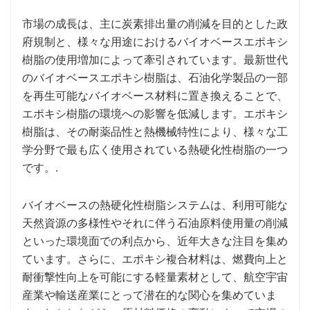
市場の成長は、主に炭素排出量の削減を目的とした政
府規制と、様々な用途におけるバイオベースエポキシ
樹脂の使用増加によって牽引されています。最新世代
のバイオベースエポキシ樹脂は、石油化学製品の一部
を再生可能なバイオベース材料に置き換えることで、
エポキシ樹脂の環境への影響を低減します。エポキシ
樹脂は、その耐薬品性と熱機械特性により、様々な工
学分野で最も広く使用されている熱硬化性樹脂の一つ
です。.
バイオベースの熱硬化性樹脂システムは、利用可能な
天然資源の多様性やそれに伴う石油原料使用量の削減
といった環境面での利点から、近年大きな注目を集め
ています。さらに、エポキシ複合材料は、燃費向上と
耐衝撃性向上を可能にする軽量素材として、航空宇宙
産業や輸送産業にとって潜在的な関心を集めていま