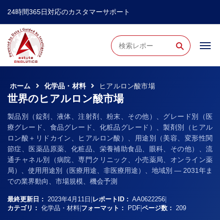
24時間365日対応のカスタマーサポート
⚲
ホーム
化学品・材料
ヒアルロン酸市場
世界のヒアルロン酸市場
製品別（錠剤、液体、注射剤、粉末、その他）、グレード別（医
療グレード、食品グレード、化粧品グレード）、製剤別（ヒアル
ロン酸＋リドカイン、ヒアルロン酸）、用途別（美容、変形性関
節症、医薬品原薬、化粧品、栄養補助食品、眼科、その他）、流
通チャネル別（病院、専門クリニック、小売薬局、オンライン薬
局）、使用用途別（医療用途、非医療用途）、地域別 ― 2031年ま
での業界動向、市場規模、機会予測
最終更新日：
2023年4月11日
|
レポートID：
AA0622256
|
カテゴリ：
化学品・材料
|
フォーマット：
PDF
|
ページ数：
209