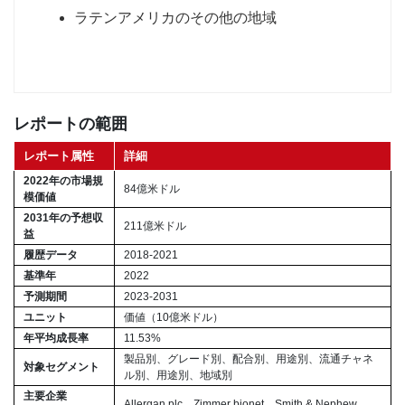
ラテンアメリカのその他の地域
レポートの範囲
レポート属性
詳細
2022年の市場規
84億米ドル
模価値
2031年の予想収
211億米ドル
益
履歴データ
2018-2021
基準年
2022
予測期間
2023-2031
ユニット
価値（10億米ドル）
年平均成長率
11.53%
製品別、グレード別、配合別、用途別、流通チャネ
対象セグメント
ル別、用途別、地域別
主要企業
Allergan plc、Zimmer bionet、Smith & Nephew