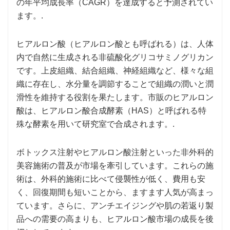
の年平均成長率（CAGR）を達成すると予測されてい
ます。.
ヒアルロン酸（ヒアルロン酸とも呼ばれる）は、人体
内で自然に生成される非硫酸化グリコサミノグリカン
です。上皮組織、結合組織、神経組織など、様々な組
織に存在し、水分量を調節することで組織の潤いと潤
滑性を維持する役割を果たします。市販のヒアルロン
酸は、ヒアルロン酸合成酵素（HAS）と呼ばれる特
殊な酵素を用いて研究室で合成されます。.
ボトックス注射やヒアルロン酸注射といった非外科的
美容施術の普及が市場を牽引しています。これらの施
術は、外科的施術に比べて侵襲性が低く、費用も安
く、回復期間も短いことから、ますます人気が高まっ
ています。さらに、アンチエイジングや肌の若返り製
品への需要の高まりも、ヒアルロン酸市場の成長を後