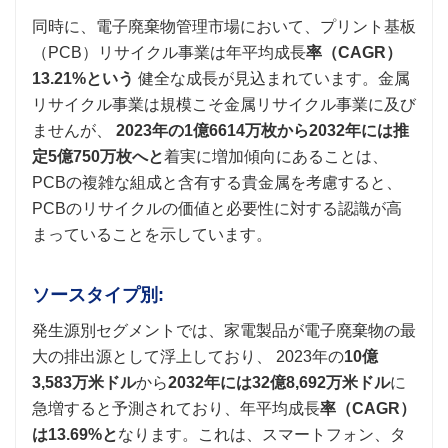
同時に、電子廃棄物管理市場において、プリント基板
（PCB）リサイクル事業は年平均成長
率（CAGR）
13.21%という
健全な成長が見込まれています。金属
リサイクル事業は規模こそ金属リサイクル事業に及び
ませんが、
2023年の1億6614万枚から2032年には推
定5億750万枚へと
着実に増加傾向にあることは、
PCBの複雑な組成と含有する貴金属を考慮すると、
PCBのリサイクルの価値と必要性に対する認識が高
まっていることを示しています。
ソースタイプ別:
発生源別セグメントでは、家電製品が電子廃棄物の最
大の排出源として浮上しており、 2023年の
10億
3,583万米ドル
から
2032年には32億8,692万米ドル
に
急増すると予測されており、年平均成長
率（CAGR）
は13.69%と
なります。これは、スマートフォン、タ