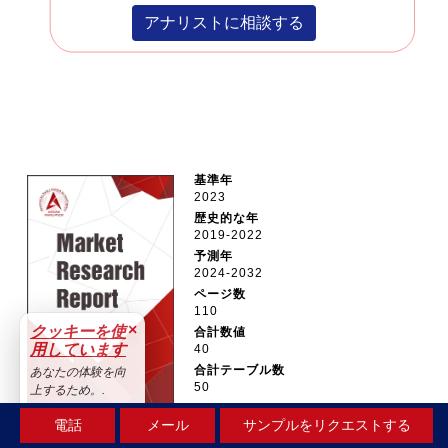
アナリストに相談する
基準年
2023
歴史的な年
2019-2022
予測年
2024-2032
ページ数
110
×
クッキーを使
合計数値
用しています
40
合計テーブル数
あなたの体験を向
50
上するため。.
受け入れる
電話
メール
サンプルをリクエストする