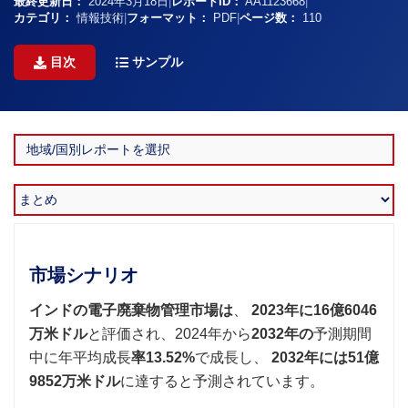
最終更新日：
2024年3月18日
|
レポートID：
AA1123668
|
カテゴリ：
情報技術
|
フォーマット：
PDF
|
ページ数：
110
目次
サンプル
市場シナリオ
インドの電子廃棄物管理市場は
、
2023年に16億6046
万米ドル
と評価され、2024年から
2032年の
予測期間
中に年平均成長
率13.52%
で成長し、
2032年には51億
9852万米ドル
に達すると予測されています。