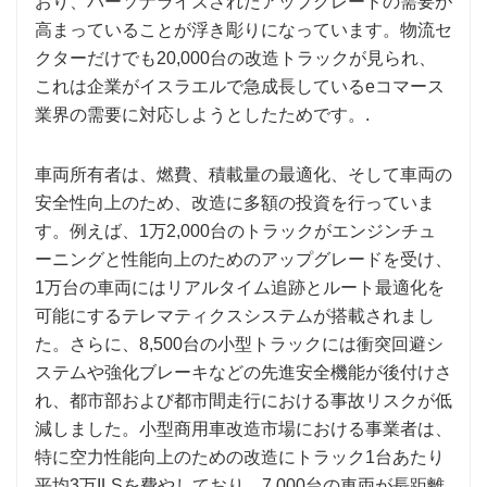
おり、パーソナライズされたアップグレードの需要が
高まっていることが浮き彫りになっています。物流セ
クターだけでも20,000台の改造トラックが見られ、
これは企業がイスラエルで急成長しているeコマース
業界の需要に対応しようとしたためです。.
車両所有者は、燃費、積載量の最適化、そして車両の
安全性向上のため、改造に多額の投資を行っていま
す。例えば、1万2,000台のトラックがエンジンチュ
ーニングと性能向上のためのアップグレードを受け、
1万台の車両にはリアルタイム追跡とルート最適化を
可能にするテレマティクスシステムが搭載されまし
た。さらに、8,500台の小型トラックには衝突回避シ
ステムや強化ブレーキなどの先進安全機能が後付けさ
れ、都市部および都市間走行における事故リスクが低
減しました。小型商用車改造市場における事業者は、
特に空力性能向上のための改造にトラック1台あたり
平均3万ILSを費やしており、7,000台の車両が長距離