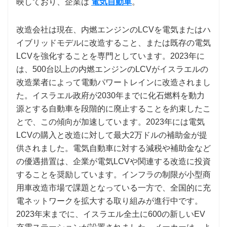
映しており、企業は
電気自動車
。
改造会社は現在、内燃エンジンのLCVを電気またはハ
イブリッドモデルに改造すること、または既存の電気
LCVを強化することを専門としています。2023年に
は、500台以上の内燃エンジンのLCVがイスラエルの
改造業者によって電動パワートレインに改造されまし
た。イスラエル政府が2030年までに化石燃料を動力
源とする自動車を段階的に廃止することを約束したこ
とで、この傾向が加速しています。2023年には電気
LCVの購入と改造に対して最大2万ドルの補助金が提
供されました。電気自動車に対する減税や補助金など
の優遇措置は、企業が電気LCVや関連する改造に投資
することを奨励しています。インフラの制限が小型商
用車改造市場で課題となっている一方で、全国的に充
電ネットワークを拡大する取り組みが進行中です。
2023年末までに、イスラエル全土に600の新しいEV