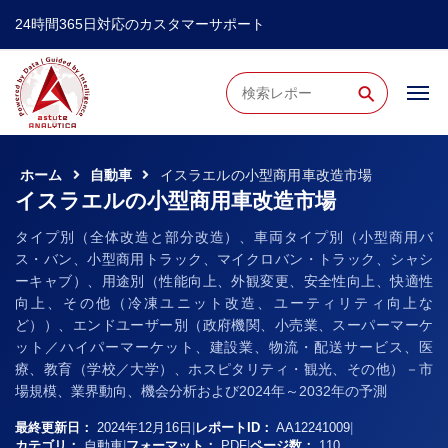
24時間365日対応のカスタマーサポート
⚲
ホーム
自動車
イスラエルの小型商用車改造市場
イスラエルの小型商用車改造市場
タイプ別（全体改造と部分改造）、車両タイプ別（小型商用バ
ス・バン、小型商用トラック、マイクロバン・トラック、シャシ
ーキャブ）、用途別（性能向上、外観変更、安全性向上、快適性
向上、その他（冷凍ユニット改造、ユーティリティ向上な
ど））、エンドユーザー別（政府機関、小売業、スーパーマーケ
ット／ハイパーマーケット、建設業、物流・配送サービス、医
療、教育（学校／大学）、ホスピタリティ・観光、その他）－市
場規模、業界動向、機会分析および2024年～2032年の予測
最終更新日：
2024年12月16日
|
レポートID：
AA12241009
|
カテゴリ：
自動車
|
フォーマット：
PDF
|
ページ数：
110