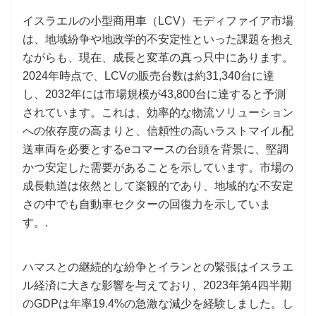
イスラエルの小型商用車（LCV）モディファイア市場
は、地域紛争や地政学的不安定性といった課題を抱え
ながらも、現在、成長と変革の真っ只中にあります。
2024年時点で、LCVの販売台数は約31,340台に達
し、2032年には市場規模が43,800台に達すると予測
されています。これは、効率的な物流ソリューション
への依存度の高まりと、信頼性の高いラストマイル配
送車両を必要とするeコマースの台頭を背景に、堅調
かつ安定した需要があることを示しています。市場の
成長軌道は依然として楽観的であり、地域的な不安定
さの中でも自動車セクターの回復力を示していま
す。.
ハマスとの継続的な紛争とイランとの緊張はイスラエ
ル経済に大きな影響を与えており、2023年第4四半期
のGDPは年率19.4%の急激な減少を経験しました。し