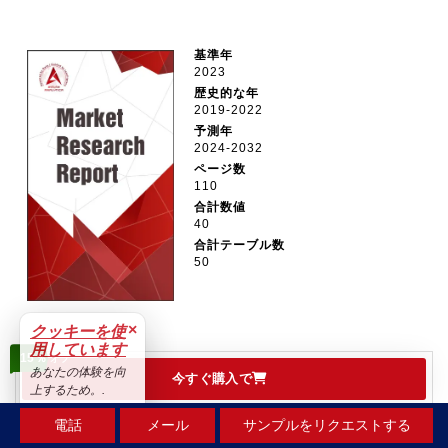
基準年
2023
歴史的な年
2019-2022
予測年
2024-2032
ページ数
110
合計数値
40
合計テーブル数
50
×
クッキーを使
用しています
15％
オフ
あなたの体験を向
今すぐ購入で
上するため。.
受け入れる
電話
メール
サンプルをリクエストする