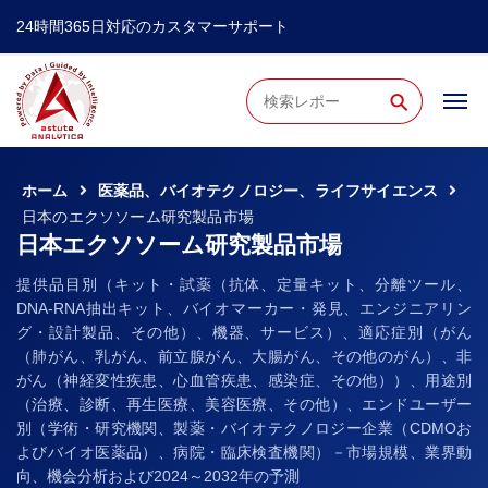
24時間365日対応のカスタマーサポート
⚲
ホーム
医薬品、バイオテクノロジー、ライフサイエンス
日本のエクソソーム研究製品市場
日本エクソソーム研究製品市場
提供品目別（キット・試薬（抗体、定量キット、分離ツール、
DNA-RNA抽出キット、バイオマーカー・発見、エンジニアリン
グ・設計製品、その他）、機器、サービス）、適応症別（がん
（肺がん、乳がん、前立腺がん、大腸がん、その他のがん）、非
がん（神経変性疾患、心血管疾患、感染症、その他））、用途別
（治療、診断、再生医療、美容医療、その他）、エンドユーザー
別（学術・研究機関、製薬・バイオテクノロジー企業（CDMOお
よびバイオ医薬品）、病院・臨床検査機関）－市場規模、業界動
向、機会分析および2024～2032年の予測