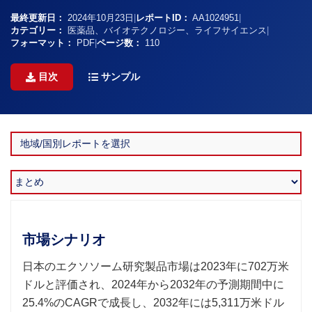
最終更新日：
2024年10月23日
|
レポートID：
AA1024951
|
カテゴリー：
医薬品、バイオテクノロジー、ライフサイエンス
|
フォーマット：
PDF
|
ページ数：
110
目次
サンプル
市場シナリオ
日本のエクソソーム研究製品市場は2023年に702万米
ドルと評価され、2024年から2032年の予測期間中に
25.4%のCAGRで成長し、2032年には5,311万米ドル