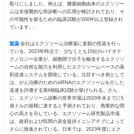
彫りにしました。例えば、腫瘍細胞由来のエクソソー
ムは非侵襲的な癌診断への応用が検討されており、そ
の可能性を探るための臨床試験が200件以上登録され
ています。.
製薬
会社はエクソソーム治療薬に多額の投資を行っ
ている。2023年時点で、少なくとも15社のバイオテ
クノロジー企業が、細胞間で分子を輸送するエクソソ
ームの自然な能力を利用したエクソソームベースの薬
剤送達システムを開発している。注目すべき例として
は、がん治療のためのsiRNAのエクソソームを介した
送達を評価する第II相臨床試験が挙げられる。さら
に、エクソソーム診断の世界市場は2023年末までに5
億ドルの規模に達すると予測されており、商業的な関
心の高さを示している。エクソソーム研究製品市場
は、政府および民間の資金提供イニシアチブによって
さらに推進されている。日本では、2023年度にエク