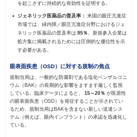
を起こさずに持続的な有効性を証明する。
ジェネリック医薬品の普及率：
米国の眼圧亢進症
市場では、緑内障／眼圧亢進症分野におけるジェ
ネリック医薬品の普及率は
85％
、新規参入企業は
処方集に掲載されるためには圧倒的な優位性を示
す必要がある。
眼表面疾患（OSD）に対する規制の焦点
規制当局は、一般的な防腐剤である塩化ベンザルコニ
ウム（BAK）の長期的な影響をますます厳しく監視
している。臨床データによると、
15～20％
が医原性
の眼表面疾患（OSD）を発症することが示されてい
るため、規制当局はBAKを含まない新しい送達シス
テム（例えば、眼内インプラント）の承認を迅速化し
ている。