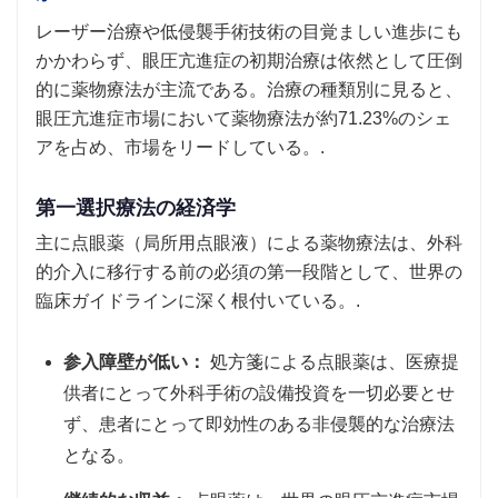
レーザー治療や低侵襲手術技術の目覚ましい進歩にも
かかわらず、眼圧亢進症の初期治療は依然として圧倒
的に薬物療法が主流である。治療の種類別に見ると、
眼圧亢進症市場において薬物療法が約71.23%のシェ
アを占め、市場をリードしている。.
第一選択療法の経済学
主に点眼薬（局所用点眼液）による薬物療法は、外科
的介入に移行する前の必須の第一段階として、世界の
臨床ガイドラインに深く根付いている。.
参入障壁が低い：
処方箋による点眼薬は、医療提
供者にとって外科手術の設備投資を一切必要とせ
ず、患者にとって即効性のある非侵襲的な治療法
となる。