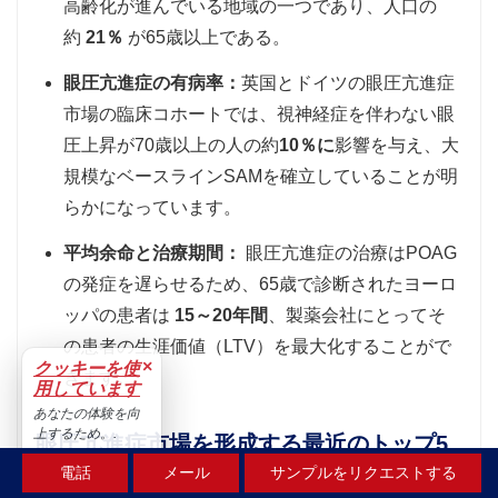
高齢化が進んでいる地域の一つであり、人口の
約
21％
が65歳以上である。
眼圧亢進症の有病率：
英国とドイツの眼圧亢進症
市場の臨床コホートでは、視神経症を伴わない眼
圧上昇が70歳以上の人の約
10％に
影響を与え、大
規模なベースラインSAMを確立していることが明
らかになっています。
平均余命と治療期間：
眼圧亢進症の治療はPOAG
の発症を遅らせるため、65歳で診断されたヨーロ
ッパの患者は
15～20年間
、製薬会社にとってそ
の患者の生涯価値（LTV）を最大化することがで
×
クッキーを使
きます。
用しています
あなたの体験を向
上するため。.
眼圧亢進症市場を形成する最近のトップ5
受け入れる
動向
電話
メール
サンプルをリクエストする