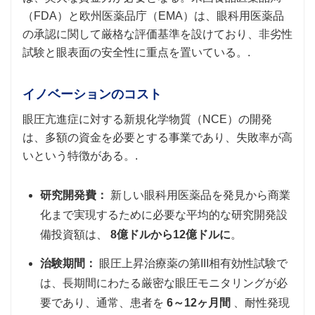
（FDA）と欧州医薬品庁（EMA）は、眼科用医薬品
の承認に関して厳格な評価基準を設けており、非劣性
試験と眼表面の安全性に重点を置いている。.
イノベーションのコスト
眼圧亢進症に対する新規化学物質（NCE）の開発
は、多額の資金を必要とする事業であり、失敗率が高
いという特徴がある。.
研究開発費：
新しい眼科用医薬品を発見から商業
化まで実現するために必要な平均的な研究開発設
備投資額は、
8億ドルから12億ドルに
。
治験期間：
眼圧上昇治療薬の第III相有効性試験で
は、長期間にわたる厳密な眼圧モニタリングが必
要であり、通常、患者を
6～12ヶ月間
、耐性発現