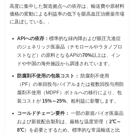
高度に集中した製造拠点への依存は、輸送費や原材料
価格の変動による利益率の低下を眼高血圧治療薬市場
に及ぼしている。.
APIへの依存：
標準的な緑内障および眼圧亢進症
のジェネリック医薬品（チモロールやラタノプロ
ストなど）の原料となるAPIの
70%
以上は、イン
ドや中国の海外施設から調達されています。
防腐剤不使用の包装コスト：
防腐剤不使用
（PF）の単回投与バイアルまたは複数回投与用防
腐剤不使用（MDPF）ボトルへの移行により、包
装コストが
15%～25%
、粗利益に影響します。
コールドチェーン要件：
一部の新規バイオ医薬品
および新規配合製剤は、厳格な温度管理（
2℃～
8℃
）を必要とするため、標準的な常温輸送と比