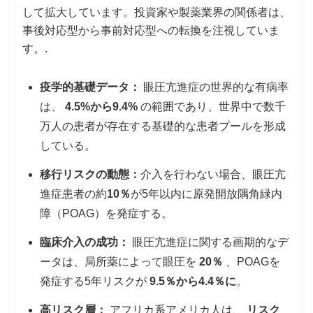
して拡大しています。投資家や製薬業界の関係者は、
事後対応型から事前対応型への転換を注視していま
す。.
疫学的基礎データ：
眼圧亢進症の世界的な有病率
は、
4.5%から9.4%
の範囲であり、世界中で数千
万人の患者が存在する基礎的な患者プールを形成
している。
移行リスクの動態：
介入を行わない場合、眼圧亢
進症患者の約
10％
が5年以内に原発開放隅角緑内
障（POAG）を発症する。
臨床介入の成功：
眼圧亢進症に関する画期的なデ
ータは、局所薬によって眼圧を
20％
、POAGを
発症する5年リスクが
9.5％から4.4％に
。
高リスク層：
アフリカ系アメリカ人は、
リスク