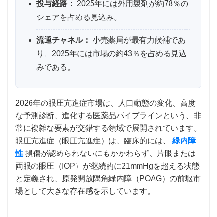
投与経路：
2025年には外用製剤が約78％の
シェアを占める見込み。
流通チャネル：
小売薬局が最有力候補であ
り、2025年には市場の約43％を占める見込
みである。
2026年の眼圧亢進症市場は、人口動態の変化、高度
な予測診断、進化する医薬品パイプラインという、非
常に複雑な要素が交錯する領域で展開されています。
眼圧亢進症（眼圧亢進症）は、臨床的には、
緑内障
性
損傷が認められないにもかかわらず、片眼または
両眼の眼圧（IOP）が継続的に21mmHgを超える状態
と定義され、原発開放隅角緑内障（POAG）の前駆市
場として大きな存在感を示しています。