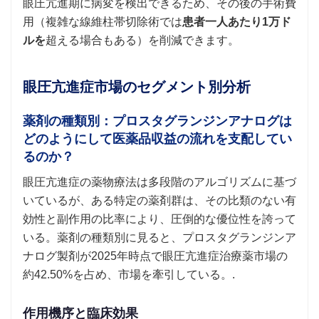
眼圧亢進期に病変を検出できるため、その後の手術費
用（複雑な線維柱帯切除術では
患者一人あたり1万ド
ルを
超える場合もある）を削減できます。
眼圧亢進症市場のセグメント別分析
薬剤の種類別：プロスタグランジンアナログは
どのようにして医薬品収益の流れを支配してい
るのか？
眼圧亢進症の薬物療法は多段階のアルゴリズムに基づ
いているが、ある特定の薬剤群は、その比類のない有
効性と副作用の比率により、圧倒的な優位性を誇って
いる。薬剤の種類別に見ると、プロスタグランジンア
ナログ製剤が2025年時点で眼圧亢進症治療薬市場の
約42.50%を占め、市場を牽引している。.
作用機序と臨床効果