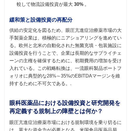
較して物流設備投資が最大
30%
。
緩和策と設備投資の再配分
供給の安定化を図るため、眼圧亢進症治療薬市場の大
手製薬企業は、積極的にニアショアリングを進めてい
る。欧州と北米の自動化された無菌充填・包装施設に
設備投資を行うことで、企業は長期的なサプライチェ
ーンの主権を確保するために、初期費用の増加を受け
入れている。この戦略転換は、一流眼科製品ポートフ
ォリオに典型的な28%～35%のEBITDAマージンを維
持するために不可欠である。.
眼科医薬品における設備投資と研究開発を
再定義する規制上の障壁とは何か？
眼圧亢進症治療薬市場における規制環境を乗り切るに
は、莫大な資金力が必要となる。米国食品医薬品局