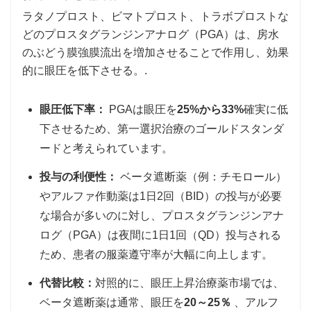
ラタノプロスト、ビマトプロスト、トラボプロストな
どのプロスタグランジンアナログ（PGA）は、房水
のぶどう膜強膜流出を増加させることで作用し、効果
的に眼圧を低下させる。.
眼圧低下率：
PGAは眼圧を
25%から33%
確実に低
下させるため、第一選択治療のゴールドスタンダ
ードと考えられています。
投与の利便性：
ベータ遮断薬（例：チモロール）
やアルファ作動薬は1日2回（BID）の投与が必要
な場合が多いのに対し、プロスタグランジンアナ
ログ（PGA）は夜間に1日1回（QD）投与される
ため、患者の服薬遵守率が大幅に向上します。
代替比較：
対照的に、眼圧上昇治療薬市場では、
ベータ遮断薬は通常、眼圧を
20～25％
、アルフ