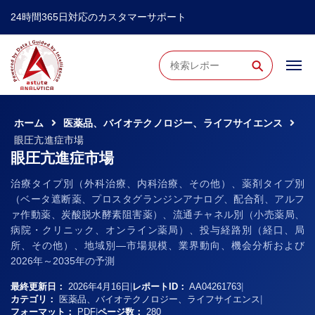
24時間365日対応のカスタマーサポート
⚲
ホーム
医薬品、バイオテクノロジー、ライフサイエンス
眼圧亢進症市場
眼圧亢進症市場
治療タイプ別（外科治療、内科治療、その他）、薬剤タイプ別
（ベータ遮断薬、プロスタグランジンアナログ、配合剤、アルフ
ァ作動薬、炭酸脱水酵素阻害薬）、流通チャネル別（小売薬局、
病院・クリニック、オンライン薬局）、投与経路別（経口、局
所、その他）、地域別―市場規模、業界動向、機会分析および
2026年～2035年の予測
最終更新日：
2026年4月16日
|
レポートID：
AA04261763
|
カテゴリ：
医薬品、バイオテクノロジー、ライフサイエンス
|
フォーマット：
PDF
|
ページ数：
280