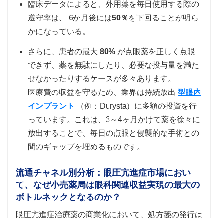
臨床データによると、外用薬を毎日使用する際の
遵守率は、 6か月後には
50％
を下回ることが明ら
かになっている。
さらに、患者の最大
80%
が点眼薬を正しく点眼
できず、薬を無駄にしたり、必要な投与量を満た
せなかったりするケースが多々あります。
医療費の収益を守るため、業界は持続放出
型眼内
インプラント
（例：Durysta）に多額の投資を行
っています。これは、3～4ヶ月かけて薬を徐々に
放出することで、毎日の点眼と侵襲的な手術との
間のギャップを埋めるものです。
流通チャネル別分析：眼圧亢進症市場におい
て、なぜ小売薬局は眼科関連収益実現の最大の
ボトルネックとなるのか？
眼圧亢進症治療薬の商業化において、処方箋の発行は