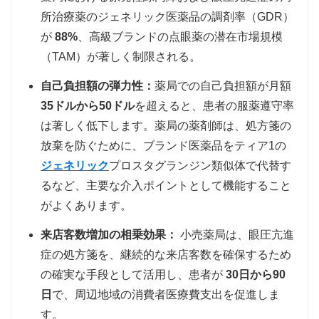
所治療薬のジェネリック医薬品の調剤率（GDR）
が
88%
、高級ブランドの点眼薬の潜在市場規模
（TAM）が著しく制限される。
自己負担額の弾力性：
薬局での自己負担額が月額
35ドルから50ドル
を超えると、患者の服薬遵守率
は著しく低下します。薬局の薬剤師は、処方箋の
放棄を防ぐために、ブランド医薬品をティア1の
ジェネリック
プロスタグランジン類似体で代替す
るなど、主要な介入ポイントとして機能すること
がよくあります。
来店客数増加の相乗効果：
小売薬局は、眼圧亢進
症の処方箋を、継続的な来店客数を確保するため
の確実な手段として活用し、患者が
30日から90
日
で、周辺地域の消費者医療費支出を促進しま
す。