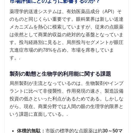
市場評価にどのように影響するのか？
薬理学的送達システムは、有効医薬品成分（API）そ
のものと同じくらい重要です。眼科業界は新しい送達
メカニズムを熱心に模索していますが、従来の点眼薬
は依然として商業的収益の絶対的な基盤となっていま
す。投与経路別に見ると、局所投与セグメントが眼圧
亢進症市場の約78%を占め、市場を席巻していま
す。.
製剤の動態と生物学的利用能に関する課題
局所製剤が主流となっているのは、生物製剤やインプ
ラントに比べて非侵襲性、作用発現の速さ、製造設備
投資の低さといった利点があるためである。しかしな
がら、現在、商業分野では人間の眼の生理学的限界と
いう課題に直面している。.
体積的無駄：
市販の標準的な点眼薬は約
30～50マ