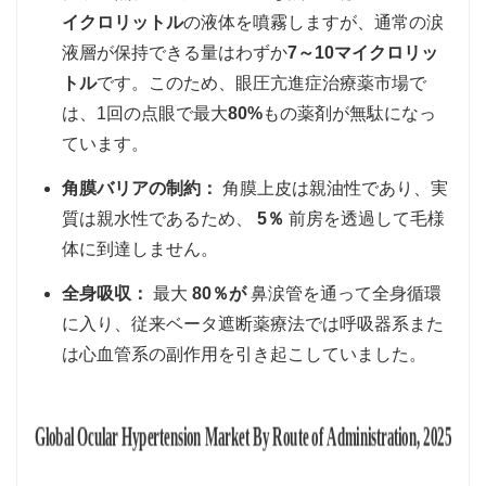
イクロリットル
の液体を噴霧しますが、通常の涙
液層が保持できる量はわずか
7～10マイクロリッ
トル
です。このため、眼圧亢進症治療薬市場で
は、1回の点眼で最大
80%
もの薬剤が無駄になっ
ています。
角膜バリアの制約：
角膜上皮は親油性であり、実
質は親水性であるため、
5％
前房を透過して毛様
体に到達しません。
全身吸収：
最大
80％が
鼻涙管を通って全身循環
に入り、従来ベータ遮断薬療法では呼吸器系また
は心血管系の副作用を引き起こしていました。