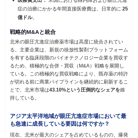
医療費支出：
米国における緑内障および眼圧亢進
症の治療にかかる年間直接医療費は、日常的に
25
億ドル
。
戦略的M&Aと統合
北米の眼圧亢進症治療薬市場は高度に統合されてい
る。主要企業は、新規の徐放性製剤プラットフォーム
を有する臨床段階のバイオテクノロジー企業を買収す
るため、積極的な合併・買収（M&A）戦略を展開し
ている。この積極的な買収戦略により、既存薬の特許
が切れる前に商業パイプラインを継続的に刷新するこ
とで、北米市場は
43.10%という圧倒的なシェアを
維
持している。
アジア太平洋地域が眼圧亢進症市場において最
も急速に成長している要因は何ですか？
現在、北米が最大のシェアを占めているものの、爆発