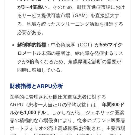
が3～4倍高い
。そのため、眼圧亢進症市場におけ
るサービス提供可能市場（SAM）を直接拡大す
る、地域を絞ったスクリーニング活動を推進する
必要がある。
解剖学的指標：
中心角膜厚（CCT）が
555マイク
ロメートル
未満の患者は、緑内障を発症するリス
クが
3倍
高くなるため、角膜厚測定診断の需要が
同時に増加している。
財務指標とARPU分析
医学的に管理された眼圧亢進症患者に対する
ARPU（患者一人当たりの平均収益）は、
年間800ド
ルから1,000ドル
。しかしながら、ジェネリック医薬
品の積極的な市場侵食により、従来のブランド医薬品
ポートフォリオの売上高成長率は抑制され、主要市場