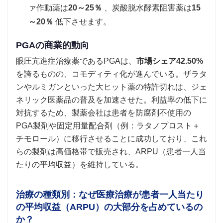
ァ作動薬は
20～25％
、炭酸脱水酵素阻害薬は
15
～20％
低下させます。
PGAの商業的動向
眼圧亢進症治療薬であるPGAは、
市場シェア42.50%
を誇るものの、コモディティ化が進んでいる。ザラタ
ンやルミガンといった大ヒット薬の特許切れは、ジェ
ネリック医薬品の普及を加速させた。利益率の低下に
対抗するため、製薬会社は患者を防腐剤不使用の
PGA製剤や固定用量配合剤（例：ラタノプロスト＋
チモロール）に移行させることに成功しており、これ
らの製剤は高価格帯で販売され、ARPU（患者一人当
たりの平均収益）を維持している。
治療の種類別：なぜ医療治療が患者一人当たり
の平均収益（ARPU）の大部分を占めているの
か？