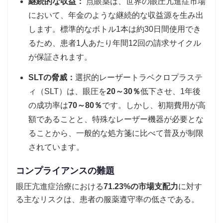
継続的な収益：
点眼薬は、世界の眼圧亢進症市場
において、年金のような継続的な収益源を生み出
します。標準的なボトル1本は約30日間使用でき
るため、患者1人あたり年間12回の請求サイクル
が保証されます。
SLTの脅威：
選択的レーザートラベクロプラステ
ィ（SLT）は、眼圧を
20～30％
低下させ、1年後
の成功率は
70～80％
です。しかし、初期費用が高
額であることと、特殊なレーザー機器が必要とな
ることから、一般的な処方箋に比べて普及が制限
されています。
コンプライアンスの難題
眼圧亢進症治療における
71.23%の市場支配力
に対す
る主なリスクは、患者の服薬遵守率の低さである。