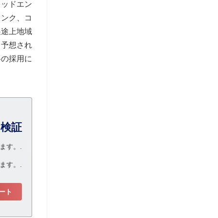
ミッドエン
インク、コ
展途上地域
と予想され
料の採用に
る検証
ます。.
ます。.
ート