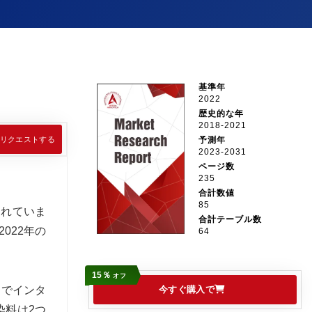
基準年
2022
歴史的な年
2018-2021
リクエストする
予測年
2023-2031
ページ数
235
合計数値
85
されていま
合計テーブル数
022年の
64
15％
オフ
クでインタ
今すぐ購入で
染料は2つ