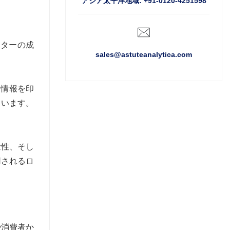
アジア太平洋地域: +91-0120-4251598
クターの成
sales@astuteanalytica.com
な情報を印
ています。
量性、そし
用されるロ
や消費者か