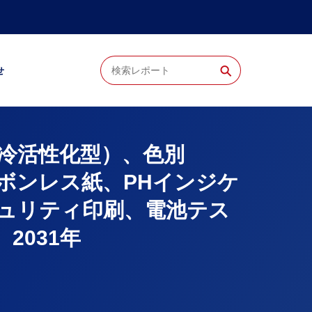
⚲
せ
び冷活性化型）、色別
ボンレス紙、PHインジケ
ュリティ印刷、電池テス
2031年