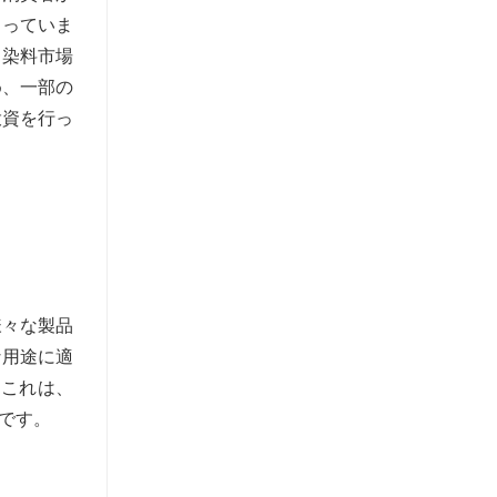
まっていま
コ染料市場
め、一部の
投資を行っ
様々な製品
な用途に適
これは、
です。