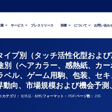
産業
サービス
プレスリリース
洞察
について
お問い合わ
 タイプ別（タッチ活性化型およ
途別（ヘアカラー、感熱紙、カー
ラベル、ゲーム用駒、包装、セキ
業界動向、市場規模および機会予測、
3
|
カテゴリ：
化学品・材料
|
フォーマット：
PDF
|
ページ数：
235