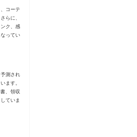
ク、コーテ
。さらに、
インク、感
となってい
と予測され
ています。
求書、領収
引していま