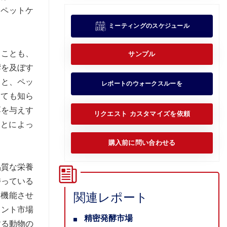
、ペットケ
ミーティングのスケジュール
ることも、
サンプル
響を及ぼす
ると、ペッ
レポートのウォークスルーを
しても知ら
餌を与えす
リクエスト カスタマイズを依頼
ことによっ
購入前に問い合わせる
品質な栄養
持っている
関連レポート
に機能させ
メント市場
精密発酵市場
する動物の