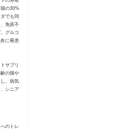
ットの寿命
猫の30%
ナダでも同
）、免疫不
ば、グルコ
節炎に罹患
ットサプリ
高齢の猫や
進し、病気
き、シニア
トへのトレ