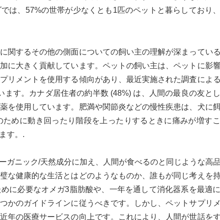
では、57%の世帯が少なくとも1匹のペットと暮らしており
に関するその他の側面についての飼い主の理解が深まってい
加に大きく貢献しています。ペットの飼い主は、ペットに影
プリメントを使用する傾向があり、最近実施された調査によ
います。カナダ居住者の約半数 (48%) は、人間の最良の友と
薬を使用しています。肥満や関節炎などの慢性疾患は、犬に
のために動き回ったり階段を上ったりするときに痛みが増す
ます。.
ーガニック/天然成分に加え、人間が食べるのと同じような高
璧な健康的な生活とはどのようなものか、誰もが同じ考えを
めに必要なオメガ3脂肪酸や、一年を通して消化器系を最適
つかのガイドラインに従うべきです。しかし、ペットサプリ
近年の医療サービスの向上です。これにより、人間が世話を