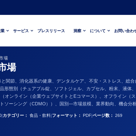
産業
サービス
プレスリリース
洞察
について
お問い合わ
市場
市場
節と関節、消化器系の健康、デンタルケア、不安・ストレス、総合
品形態別（チュアブル錠、ソフトジェル、カプセル、粉末、液体
（オンライン（企業ウェブサイトとEコマース）、オフライン（
ソーシング（CDMO））、国別―市場規模、業界動向、機会分析、2
0
|
カテゴリー：
食品・飲料
|
フォーマット：
PDF
|
ページ数：
269