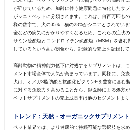
北米では、ペットサプリメント市場はペットの高齢化に
が延びているため、加齢に伴う健康問題に特化したサプ
がシニアペットに分類されます。これは、何百万匹もの
様の数字で、犬の35%、猫の28%がシニアとされてい
全などの病気にかかりやすくなるため、これらの症状の
サミン硫酸塩とコンドロイチン硫酸塩（MSM）を含む
しているという高い割合から、記録的な売上を記録して
高齢動物の精神能力低下に対処するサプリメントは、こ
メント市場全体で人気が高まっています。同様に、免疫
犬は、オメガ3脂肪酸と抗酸化ビタミンEを豊富に含む
に対する免疫力を高めることから、獣医師による処方が
ペットサプリメントの売上成長率は他のセグメントより
トレンド：天然・オーガニックサプリメント
ペット業界では、より健康的で持続可能な選択肢を求め