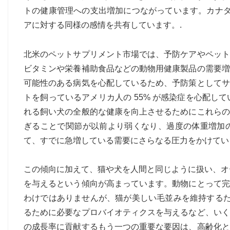
トの健康管理への支出増加につながっています。カナダ
アに対する同様の感情を共有しています。.
北米のペットサプリメント市場では、予防ケアやペット
ビタミンや栄養補助食品などの動物用健康製品の需要増
可能性のある病気を心配しているため、予防策としてサ
トを飼っているアメリカ人の 55% が感染症を心配して
れる飼い犬の全般的な健康を向上させるためにこれらの
ぎることで関節が以前より弱くなり、過度の体重増加
て、すでに急増している需要にさらなる圧力をかけてい
この傾向に加えて、猫や犬を人間と同じように扱い、オ
を与えるという傾向が高まっています。動物にとって完
わけではありませんが、猫が美しい毛並みを維持するた
るために必要なプロバイオティクスを与えるなど、いく
の成長率に貢献するもう一つの重要な要因は、高齢化と