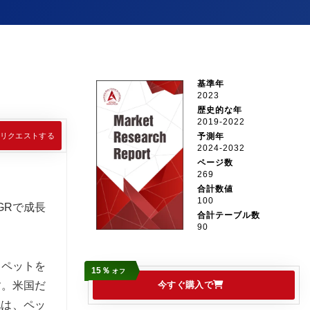
基準年
2023
歴史的な年
2019-2022
リクエストする
予測年
2024-2032
ページ数
269
合計数値
100
GRで成長
合計テーブル数
90
、ペットを
15％
オフ
す。米国だ
今すぐ購入で
化は、ペッ