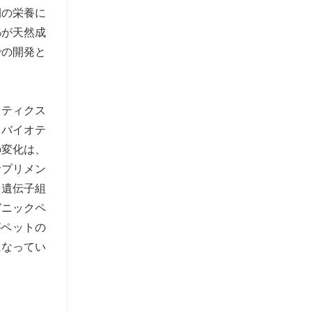
間の栄養に
%が天然成
での開発と
オティクス
ロバイオテ
の変化は、
サプリメン
、遺伝子組
ガニックペ
がペットの
になってい