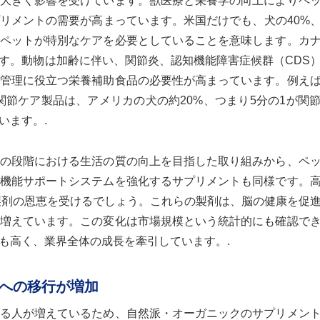
大きく影響を受けています。獣医療と栄養学の向上によりペ
リメントの需要が高まっています。米国だけでも、犬の40%、
ペットが特別なケアを必要としていることを意味します。カ
ます。動物は加齢に伴い、関節炎、認知機能障害症候群（CDS
管理に役立つ栄養補助食品の必要性が高まっています。例え
関節ケア製品は、アメリカの犬の約20%、つまり5分の1が関
います。.
の段階における生活の質の向上を目指した取り組みから、ペ
機能サポートシステムを強化するサプリメントも同様です。
製剤の恩恵を受けるでしょう。これらの製剤は、脳の健康を促
増えています。この変化は市場規模という統計的にも確認で
も高く、業界全体の成長を牽引しています。.
への移行が増加
る人が増えているため、自然派・オーガニックのサプリメン