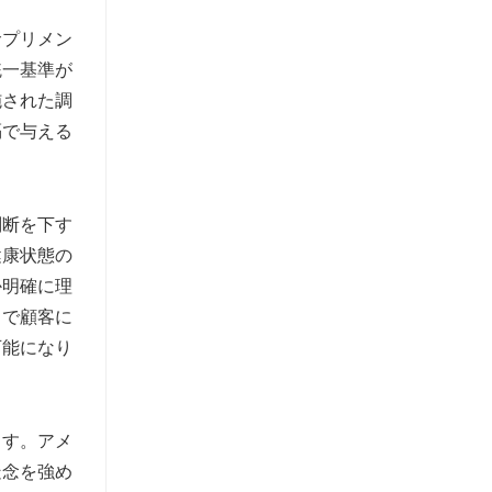
サプリメン
統一基準が
施された調
隔で与える
判断を下す
健康状態の
か明確に理
とで顧客に
可能になり
ます。アメ
疑念を強め