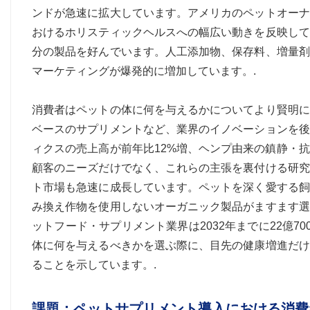
ンドが急速に拡大しています。アメリカのペットオーナ
おけるホリスティックヘルスへの幅広い動きを反映して
分の製品を好んでいます。人工添加物、保存料、増量剤
マーケティングが爆発的に増加しています。.
消費者はペットの体に何を与えるかについてより賢明に
ベースのサプリメントなど、業界のイノベーションを後
ィクスの売上高が前年比12%増、ヘンプ由来の鎮静・
顧客のニーズだけでなく、これらの主張を裏付ける研究
ト市場も急速に成長しています。ペットを深く愛する飼
み換え作物を使用しないオーガニック製品がますます選
ットフード・サプリメント業界は2032年までに22億
体に何を与えるべきかを選ぶ際に、目先の健康増進だけ
ることを示しています。.
課題：ペットサプリメント導入における消費