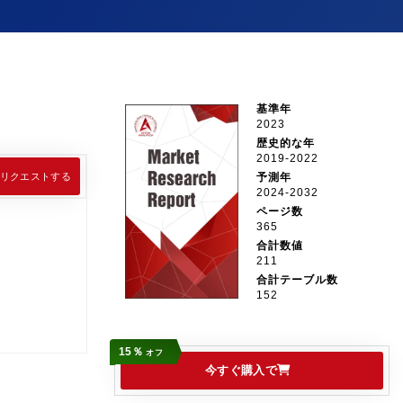
基準年
2023
歴史的な年
2019-2022
リクエストする
予測年
2024-2032
ページ数
365
合計数値
211
合計テーブル数
152
15％
オフ
今すぐ購入で