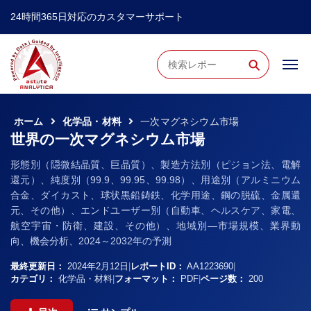
24時間365日対応のカスタマーサポート
⚲
ホーム
化学品・材料
一次マグネシウム市場
世界の一次マグネシウム市場
形態別（隠微結晶質、巨晶質）、製造方法別（ピジョン法、電解
還元）、純度別（99.9、99.95、99.98）、用途別（アルミニウム
合金、ダイカスト、球状黒鉛鋳鉄、化学用途、鋼の脱硫、金属還
元、その他）、エンドユーザー別（自動車、ヘルスケア、家電、
航空宇宙・防衛、建設、その他）、地域別―市場規模、業界動
向、機会分析、2024～2032年の予測
最終更新日：
2024年2月12日
|
レポートID：
AA1223690
|
カテゴリ：
化学品・材料
|
フォーマット：
PDF
|
ページ数：
200