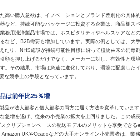
た高い購入意欲は、イノベーションとブランド差別化の具体
器など、持続可能なパッケージに投資する企業は、商品棚ス
業務用洗浄製品市場では、ホスピタリティやヘルスケアなど
るなど、B2B需要も増加しています。実際の例としては、大
えたり、NHS施設が持続可能性目標に沿って植物由来の消毒
引額を押し上げるだけでなく、メーカーに対し、有効性と環
す。その結果、市場は急速に進化しており、環境に配慮した
要な競争上の手段となっています。.
品は前年比25％増
製品が法人顧客と個人顧客の両方に届く方法を変革しています。
的な急増を遂げ、従来の小売業の拡大を上回りました。この成
スクリプションベースの配送モデルのメリットを享受できる
azon UKやOcadoなどの大手オンライン小売業者は、業