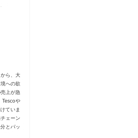
とから、大
環境への欲
の売上が急
escoや
設けていま
売チェーン
成分とパッ