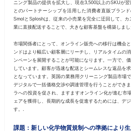
ニング製品の提供を拡大し、現在3,500以上のSKU
とのパートナーシップを活用した消費者直販ブランド
SmolとSploshは、従来の小売業を完全に迂回し
業に直接配送することで、大きな顧客基盤を構築しまし
市場関係者にとって、オンライン販売への移行は機会と
ンドはより幅広い顧客層にリーチし、リアルタイムの消
ンペーンを展開することが可能になります。一方で、価
しています。顧客が迅速な配送とシームレスな返品を求
となっています。英国の業務用クリーニング製品市場で
デジタルで一括価格交渉や調達管理を行うことができま
ラへの投資を促され、ますますオンライン化が進む市場
ェアを獲得し、長期的な成長を促進するためには、デジ
す。.
課題：新しい化学物質規制への準拠により生