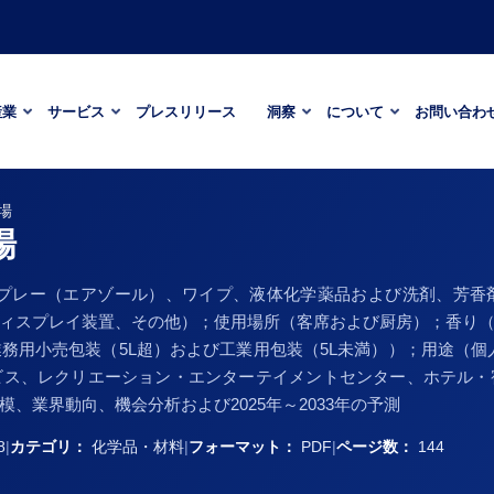
産業
サービス
プレスリリース
洞察
について
お問い合わ
場
場
スプレー（エアゾール）、ワイプ、液体化学薬品および洗剤、芳香
ィスプレイ装置、その他）；使用場所（客席および厨房）；香り
務用小売包装（5L超）および工業用包装（5L未満））；用途（個
ビス、レクリエーション・エンターテイメントセンター、ホテル・
、業界動向、機会分析および2025年～2033年の予測
8
|
カテゴリ：
化学品・材料
|
フォーマット：
PDF
|
ページ数：
144