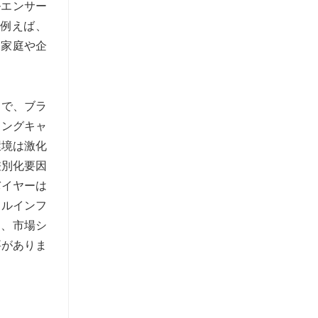
ルエンサー
例えば、
を家庭や企
とで、ブラ
ィングキャ
環境は激化
差別化要因
バイヤーは
タルインフ
中、市場シ
要がありま