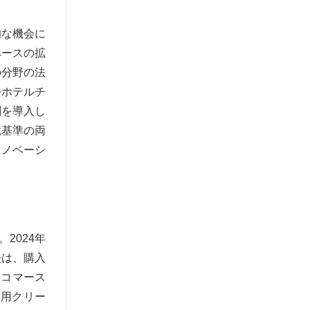
的な機会に
ペースの拡
の分野の法
手ホテルチ
剤を導入し
境基準の両
イノベーシ
2024年
長は、購入
eコマース
務用クリー