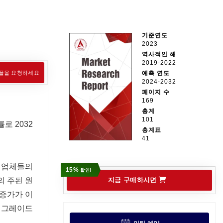
기준연도
2023
역사적인 해
2019-2022
플을 요청하세요
예측 연도
2024-2032
페이지 수
169
총계
101
로 2032
총계표
41
요 업체들의
15%
할인!
의 주된 원
지금 구매하시면
 증가가 이
 업그레이드