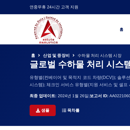
연중무휴 24시간 고객 지원
홈
홈
산업 및 중장비
수하물 처리 시스템 시장
글로벌 수하물 처리 시스
유형별(컨베이어 및 목적지 코드 차량(DCV)); 솔루션별
시스템); 체크인 서비스 유형별(지원 서비스 및 셀프 서
최종 업데이트:
2024년 1월 26일
|
보고서 ID:
AA022106
샘플
목차를