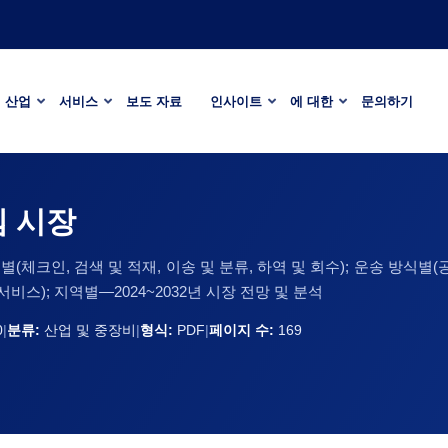
산업
서비스
보도 자료
인사이트
에 대한
문의하기
템 시장
(체크인, 검색 및 적재, 이송 및 분류, 하역 및 회수); 운송 방식별(공
비스); 지역별—2024~2032년 시장 전망 및 분석
0
|
분류:
산업 및 중장비
|
형식:
PDF
|
페이지 수:
169