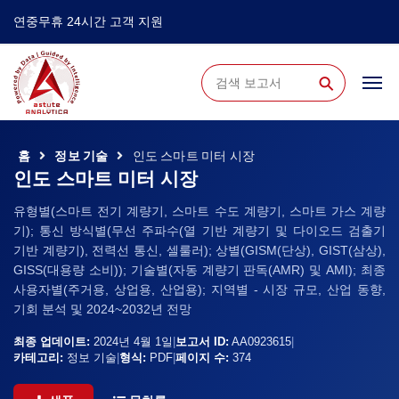
연중무휴 24시간 고객 지원
⚲
홈
정보 기술
인도 스마트 미터 시장
인도 스마트 미터 시장
유형별(스마트 전기 계량기, 스마트 수도 계량기, 스마트 가스 계량
기); 통신 방식별(무선 주파수(열 기반 계량기 및 다이오드 검출기
기반 계량기), 전력선 통신, 셀룰러); 상별(GISM(단상), GIST(삼상),
GISS(대용량 소비)); 기술별(자동 계량기 판독(AMR) 및 AMI); 최종
사용자별(주거용, 상업용, 산업용); 지역별 - 시장 규모, 산업 동향,
기회 분석 및 2024~2032년 전망
최종 업데이트:
2024년 4월 1일
|
보고서 ID:
AA0923615
|
카테고리:
정보 기술
|
형식:
PDF
|
페이지 수:
374