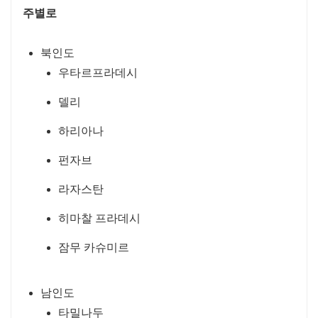
주별로
북인도
우타르프라데시
델리
하리아나
펀자브
라자스탄
히마찰 프라데시
잠무 카슈미르
남인도
타밀나두