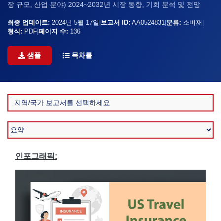
장 규모, 산업 분야) 2024~2032년 시장 동향, 기회 분석 및 전망
최종 업데이트:
2024년 5월 17일
|
보고서 ID:
AA0524831
|
분류:
소비재
|
형식:
PDF
|
페이지 수:
136
샘플
목차를
인포그래픽: