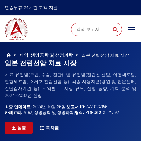
연중무휴 24시간 고객 지원
⚲
홈
제약, 생명공학 및 생명과학
일본 전립선암 치료 시장
일본 전립선암 치료 시장
치료 유형별(요법, 수술, 진단), 암 유형별(전립선 선암, 이행세포암,
편평세포암, 소세포 전립선암 등), 최종 사용자별(병원 및 전문센터,
진단검사기관 등): 지역별 — 시장 ​​규모, 산업 동향, 기회 분석 및
2024~2032년 전망
최종 업데이트:
2024년 10월 26일
|
보고서 ID:
AA1024956
|
카테고리:
제약, 생명공학 및 생명과학
|
형식:
PDF
|
페이지 수:
92
샘플
목차를