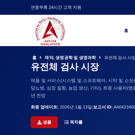
연중무휴 24시간 고객 지원
홈
홈
제약, 생명공학 및 생명과학
유전체 검사 시
유전체 검사 시장
제품 및 서비스(시스템 및 소프트웨어, 시약 및 소모품
당뇨병, 심장 질환, 농업 생산, 기타), 최종 사용자(병원
년 전망
최종 업데이트:
2026년 1월 13일
|
보고서 ID:
AA042340
샘플
목차를