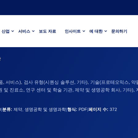
산업
서비스
보도 자료
인사이트
에 대한
문의하기
장
, 서비스), 검사 유형(시퀀싱 솔루션, 기타), 기술(프로테오믹스, 약물
 및 진료소, 연구 센터 및 학술 기관, 제약 및 생명공학 회사, 기타), 지
0
|
분류:
제약, 생명공학 및 생명과학
|
형식:
PDF
|
페이지 수:
372