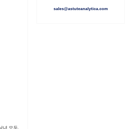
sales@astuteanalytica.com
 남녀 모두,