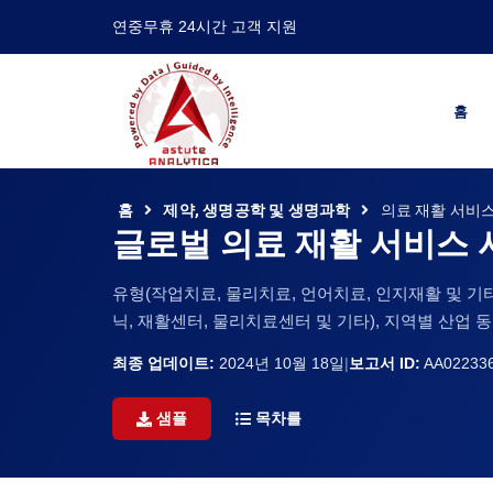
연중무휴 24시간 고객 지원
홈
홈
제약, 생명공학 및 생명과학
의료 재활 서비
글로벌 의료 재활 서비스 
유형(작업치료, 물리치료, 언어치료, 인지재활 및 기타)
닉, 재활센터, 물리치료센터 및 기타), 지역별 산업 동향,
최종 업데이트:
2024년 10월 18일
|
보고서 ID:
AA02233
샘플
목차를