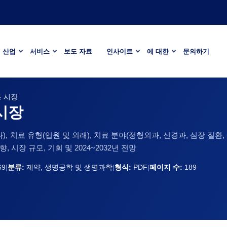
산업
서비스
보도 자료
인사이트
에 대한
문의하기
스 시장
시장
, 치료 유형(입원 및 외래), 치료 분야(정형외과, 신경과, 심장 질환,
 시장 규모, 기회 및 2024~2032년 전망
69
|
분류:
제약, 생명공학 및 생명과학
|
형식:
PDF
|
페이지 수:
189