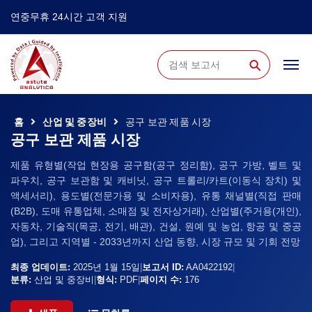
연중무휴 24시간 고객 지원
⚲
홈
산업 및 중장비
공구 보관 제품 시장
공구 보관 제품 시장
제품 유형별(작업 현장용 공구함(공구 정리함), 공구 가방, 벨트 및
파우치, 공구 보관함 및 캐비닛, 공구 트롤리/카트(이동식 장치) 및
액세서리), 용도별(전문가용 및 소비자용), 유통 채널별(직접 판매
(B2B), 도매 유통업체, 소매점 및 전자상거래), 산업별(주거용(개인),
자동차, 기술직(목공, 전기, 배관), 건설, 원예 및 농업, 항공 및 중공
업), 그리고 지역별 - 2033년까지 산업 동향, 시장 규모 및 기회 전망
최종 업데이트:
2025년 1월 15일
|
보고서 ID:
AA0422192
|
분류:
산업 및 중장비
|
형식:
PDF
|
페이지 수:
176