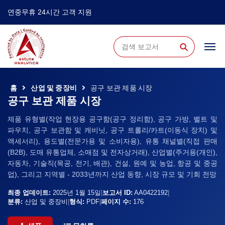
연중무휴 24시간 고객 지원
⚲
홈
산업 및 중장비
공구 보관 제품 시장
공구 보관 제품 시장
제품 유형별(작업 현장용 공구함(공구 정리함), 공구 가방, 벨트 및
파우치, 공구 보관함 및 캐비닛, 공구 트롤리/카트(이동식 장치) 및
액세서리), 용도별(전문가용 및 소비자용), 유통 채널별(직접 판매
(B2B), 도매 유통업체, 소매점 및 전자상거래), 산업별(주거용(개인),
자동차, 기술직(목공, 전기, 배관), 건설, 원예 및 농업, 항공 및 중공
업), 그리고 지역별 - 2033년까지 산업 동향, 시장 규모 및 기회 전망
최종 업데이트:
2025년 1월 15일
|
보고서 ID:
AA0422192
|
분류:
산업 및 중장비
|
형식:
PDF
|
페이지 수:
176