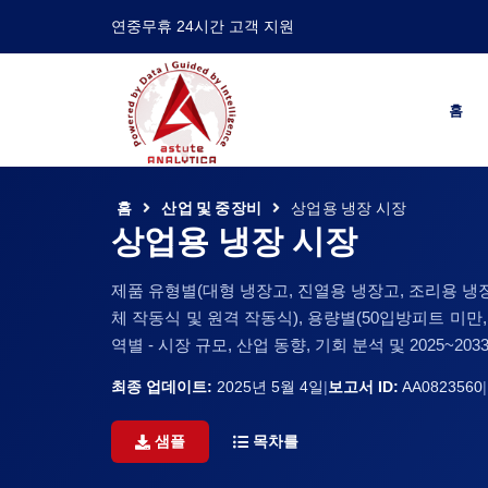
연중무휴 24시간 고객 지원
홈
홈
산업 및 중장비
상업용 냉장 시장
상업용 냉장 시장
제품 유형별(대형 냉장고, 진열용 냉장고, 조리용 냉장
체 작동식 및 원격 작동식), 용량별(50입방피트 미만, 
역별 - 시장 규모, 산업 동향, 기회 분석 및 2025~20
최종 업데이트:
2025년 5월 4일
|
보고서 ID:
AA0823560
|
샘플
목차를