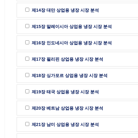
제14장 대만 상업용 냉장 시장 분석
제15장 말레이시아 상업용 냉장 시장 분석
제16장 인도네시아 상업용 냉장 시장 분석
제17장 필리핀 상업용 냉장 시장 분석
제18장 싱가포르 상업용 냉장 시장 분석
제19장 태국 상업용 냉장 시장 분석
제20장 베트남 상업용 냉장 시장 분석
제21장 남미 상업용 냉장 시장 분석