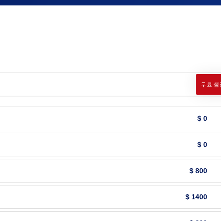
무료 샘
$ 0
$ 0
$ 800
$ 1400