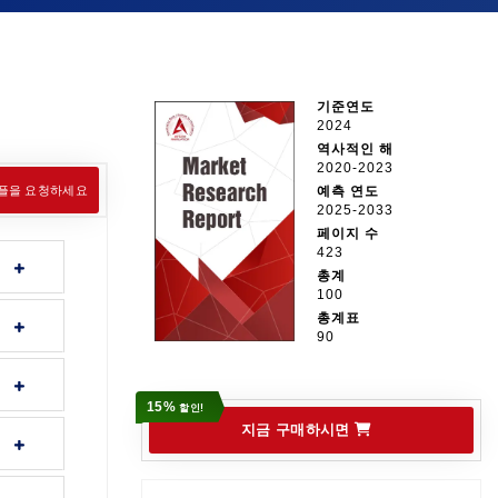
기준연도
2024
역사적인 해
2020-2023
플을 요청하세요
예측 연도
2025-2033
페이지 수
423
총계
100
총계표
90
15%
할인!
지금 구매하시면