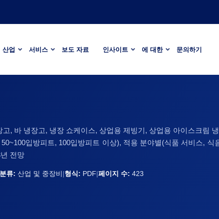
산업
서비스
보도 자료
인사이트
에 대한
문의하기
고, 바 냉장고, 냉장 쇼케이스, 상업용 제빙기, 상업용 아이스크림 냉
50~100입방피트, 100입방피트 이상), 적용 분야별(식품 서비스, 식
33년 전망
분류:
산업 및 중장비
|
형식:
PDF
|
페이지 수:
423