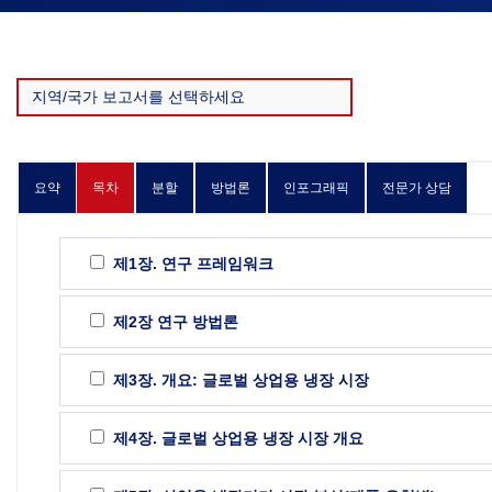
요약
목차
분할
방법론
인포그래픽
전문가 상담
제1장. 연구 프레임워크
제2장 연구 방법론
제3장. 개요: 글로벌 상업용 냉장 시장
제4장. 글로벌 상업용 냉장 시장 개요