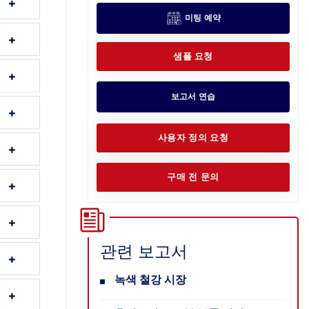
미팅 예약
샘플 요청
보고서 연습
사용자 정의 요청
구매 전 문의
관련 보고서
녹색 철강 시장