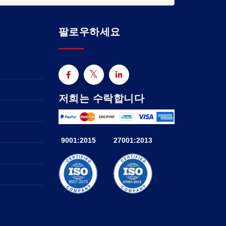
팔로우하세요
저희는 수락합니다
9001:2015
27001:2013