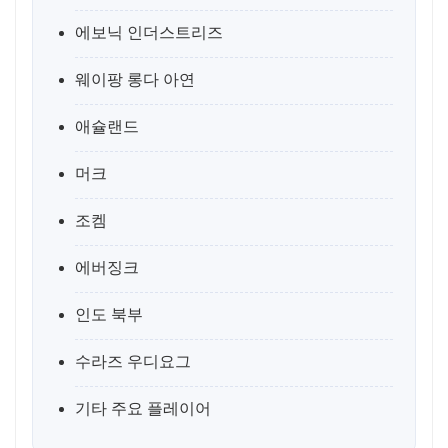
에보닉 인더스트리즈
웨이팡 롱다 아연
애슐랜드
머크
조켐
에버징크
인도 북부
수라즈 우디요그
기타 주요 플레이어