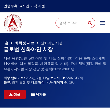
연중무휴 24시간 고객 지원
⚲
홈
화학 및 재료
산화아연 시장
글로벌 산화아연 시장
제품 유형(일반 산화아연 및 나노 산화아연), 적용 분야(스킨케어,
헤어케어, 색조 화장품, 세면용품 및 기타), 판매 채널(직접 판매 및
유통), 지역별 시장 전망 및 분석(2023~2031년)
최종 업데이트:
2023년 7월 11일
|
보고서 ID:
AA0723509
|
분류:
화학 물질 및 재료
|
형식:
PDF
|
페이지 수:
190
샘플
목차를