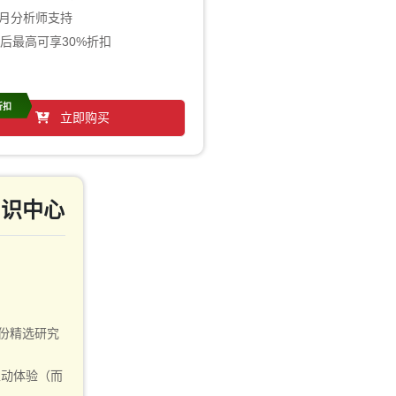
个月分析师支持
后最高可享30%折扣
折扣
立即购买
a 知识中心
多份精选研究
互动体验（而