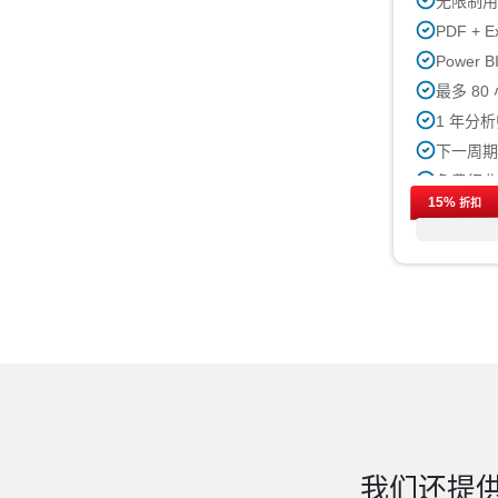
无限制
PDF + E
Power
最多 8
1 年分
下一周
免费行业
15%
折扣
购买后最
印刷许
我们还提供