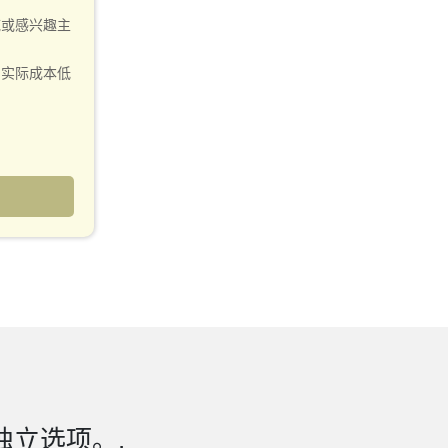
域或感兴趣主
的实际成本低
验证和快速澄
自定义仪表板
独立选项。.