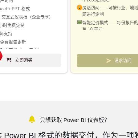
用户访问
灵活访问——可按行业、地
xcel + PPT 格式
题进行定制
 BI 交互式仪表板（企业专享）
智能定价模式——每份报告
0 小时免费定制
至 10 美元
析师支持
包含分析师联系方式，用于
期免费报告更新
清
动态更新（180天内）
用于跟踪市场和竞争对手的
高可享 40% 折扣
立即购买
请求访问
可
只想获取 Power BI 仪表板？
 Power BI 格式的数据交付，作为一项