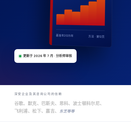
基准年2025年
方法 · 第12页
更新于 2026 年 7 月 · 分析师审核
深受企业及其咨询公司的信赖
谷
歌、
默克、巴斯夫、
思科
、波士顿
科尔尼、
飞利浦
、松下、
嘉吉
、
东芝等等