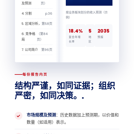
及预测
页）
按业务板块划分的收入预测（示
4. 分割
p.36
例）
5. 区域分析，
第58页
18.4%
5
2035
6. 竞争格
（第84
复合年增
地
预报
局
页）
长率
区
7. 公司简介
第96页
每份报告内页
结构严谨，如同证据；组织
严密，如同决策。.
市场规模及预测
：历史数据加上预测期，以价值和
数量（如适用）表示。