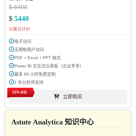
$ 6400
$
5440
以美元计价
电子访问
无限制用户访问
PDF + Excel + PPT 格式
Power BI 交互式仪表板（企业专享）
最多 80 小时免费定制
1 年分析师支持
下一周期免费报告更新
15%
折扣
立即购买
免费行业动态更新（180天内）
购买后最高可享 40% 折扣
印刷许可
Astute Analytica 知识中心