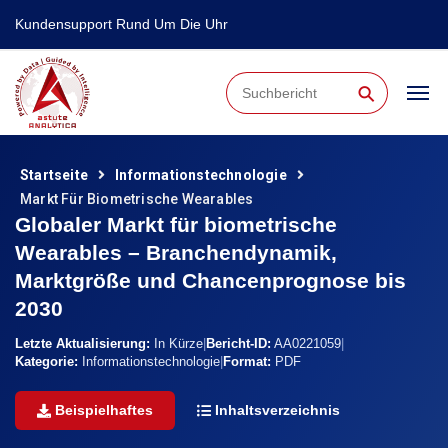
Kundensupport Rund Um Die Uhr
⚲
Startseite
Informationstechnologie
Markt Für Biometrische Wearables
Globaler Markt für biometrische
Wearables – Branchendynamik,
Marktgröße und Chancenprognose bis
2030
Letzte Aktualisierung:
In Kürze
|
Bericht-ID:
AA0221059
|
Kategorie:
Informationstechnologie
|
Format:
PDF
Beispielhaftes
Inhaltsverzeichnis