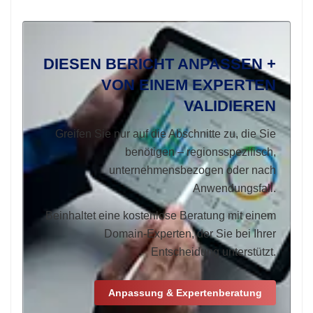
DIESEN BERICHT ANPASSEN +
VON EINEM EXPERTEN
VALIDIEREN
Greifen Sie nur auf die Abschnitte zu, die Sie
benötigen – regionsspezifisch,
unternehmensbezogen oder nach
Anwendungsfall.
Beinhaltet eine kostenlose Beratung mit einem
Domain-Experten, der Sie bei Ihrer
Entscheidung unterstützt.
Anpassung & Expertenberatung