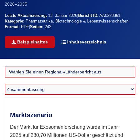
2026–2035
Letzte Aktualisierung:
13. Januar 2026
|
Bericht-ID:
AA0223361
|
Kategorie:
Pharmazeutika, Biotechnologie & Lebenswissenschaften
|
Format:
PDF
|
Seiten:
242
Beispielhaftes
Inhaltsverzeichnis
Marktszenario
Der Markt für Exosomenforschung wurde
im Jahr
2025 auf 280,70 Millionen US-Dollar geschätzt und