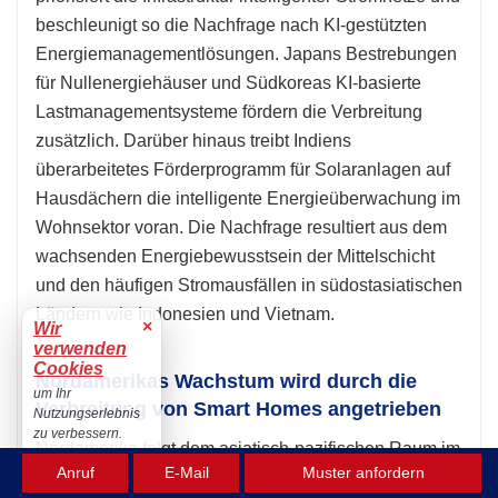
beschleunigt so die Nachfrage nach KI-gestützten
Energiemanagementlösungen. Japans Bestrebungen
für Nullenergiehäuser und Südkoreas KI-basierte
Lastmanagementsysteme fördern die Verbreitung
zusätzlich. Darüber hinaus treibt Indiens
überarbeitetes Förderprogramm für Solaranlagen auf
Hausdächern die intelligente Energieüberwachung im
Wohnsektor voran. Die Nachfrage resultiert aus dem
wachsenden Energiebewusstsein der Mittelschicht
und den häufigen Stromausfällen in südostasiatischen
Ländern wie Indonesien und Vietnam.
×
Wir
verwenden
Cookies
Nordamerikas Wachstum wird durch die
um Ihr
Verbreitung von Smart Homes angetrieben
Nutzungserlebnis
zu verbessern.
Nordamerika folgt dem asiatisch-pazifischen Raum im
Akzeptieren
Anruf
E-Mail
Muster anfordern
Markt für Energiemanagementsysteme für