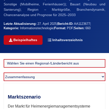
Sonstige (Mobilheime, Ferienhäuser)); Bauart (Neubau und
Sanierung); Region – Marktgröße, Branchendynamik,
Chancenanalyse und Prognose für 2025–2033
Letzte Aktualisierung:
27. April 2025
|
Bericht-ID:
AA1123677
|
Kategorie:
Informationstechnologie
|
Format:
PDF
|
Seiten:
660
Beispielhaftes
Inhaltsverzeichnis
Marktszenario
Der Markt für Heimenergiemanagementsysteme