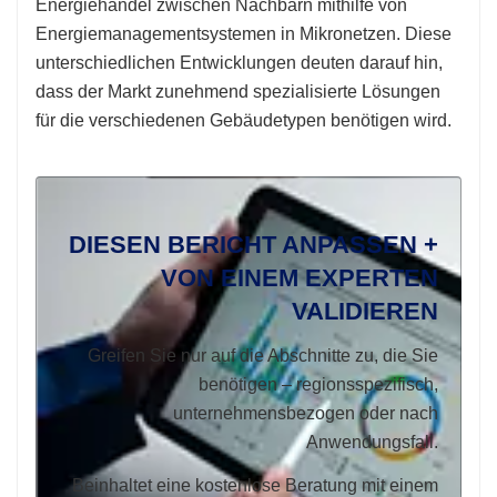
Energiehandel zwischen Nachbarn mithilfe von
Energiemanagementsystemen in Mikronetzen. Diese
unterschiedlichen Entwicklungen deuten darauf hin,
dass der Markt zunehmend spezialisierte Lösungen
für die verschiedenen Gebäudetypen benötigen wird.
DIESEN BERICHT ANPASSEN +
VON EINEM EXPERTEN
VALIDIEREN
Greifen Sie nur auf die Abschnitte zu, die Sie
benötigen – regionsspezifisch,
unternehmensbezogen oder nach
Anwendungsfall.
Beinhaltet eine kostenlose Beratung mit einem