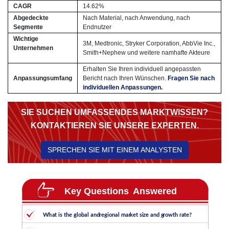
CAGR
14.62%
Abgedeckte
Nach Material, nach Anwendung, nach
Segmente
Endnutzer
Wichtige
3M, Medtronic, Stryker Corporation, AbbVie Inc.,
Unternehmen
Smith+Nephew und weitere namhafte Akteure
Erhalten Sie Ihren individuell angepassten
Anpassungsumfang
Bericht nach Ihren Wünschen.
Fragen Sie nach
individuellen Anpassungen.
SIE SUCHEN UMFASSENDES MARKTWISSEN?
KONTAKTIEREN SIE UNSERE EXPERTEN.
SPRECHEN SIE MIT EINEM ANALYSTEN