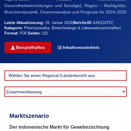
Gesundheitseinrichtungen und Sonstige); Region – Marktgröße,
Branchendynamik, Chancenanalyse und Prognose für 2024–2032
Letzte Aktualisierung:
19. Januar 2024
|
Bericht-ID:
AA0124757
|
Kategorie:
Pharmazeutika, Biotechnologie & Lebenswissenschaften
|
Format:
PDF
|
Seiten:
110
Beispielhaftes
Inhaltsverzeichnis
Marktszenario
Der indonesische Markt für Gewebezüchtung