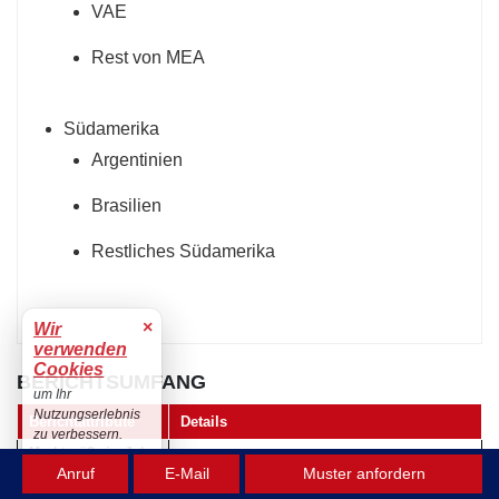
VAE
Rest von MEA
Südamerika
Argentinien
Brasilien
Restliches Südamerika
×
Wir
verwenden
Cookies
BERICHTSUMFANG
um Ihr
Nutzungserlebnis
Berichtattribute
Details
zu verbessern.
Marktgröße im Jahr
396,1 Millionen US-Dollar
Akzeptieren
2023
Anruf
E-Mail
Muster anfordern
Erwartete