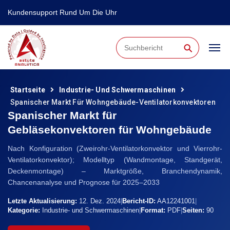
Kundensupport Rund Um Die Uhr
⚲
Startseite
Industrie- Und Schwermaschinen
Spanischer Markt Für Wohngebäude-Ventilatorkonvektoren
Spanischer Markt für
Gebläsekonvektoren für Wohngebäude
Nach Konfiguration (Zweirohr-Ventilatorkonvektor und Vierrohr-
Ventilatorkonvektor); Modelltyp (Wandmontage, Standgerät,
Deckenmontage) – Marktgröße, Branchendynamik,
Chancenanalyse und Prognose für 2025–2033
Letzte Aktualisierung:
12. Dez. 2024
|
Bericht-ID:
AA12241001
|
Kategorie:
Industrie- und Schwermaschinen
|
Format:
PDF
|
Seiten:
90