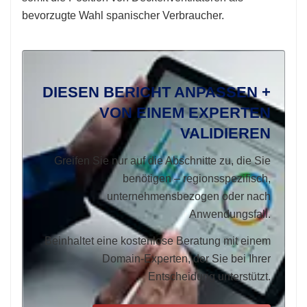
bevorzugte Wahl spanischer Verbraucher.
DIESEN BERICHT ANPASSEN +
VON EINEM EXPERTEN
VALIDIEREN
Greifen Sie nur auf die Abschnitte zu, die Sie
benötigen – regionsspezifisch,
unternehmensbezogen oder nach
Anwendungsfall.
Beinhaltet eine kostenlose Beratung mit einem
Domain-Experten, der Sie bei Ihrer
Entscheidung unterstützt.