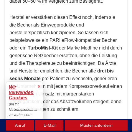
dabei 50–60 % im Vergleich zum Basisgerät.
Hersteller verstärken diesen Effekt noch, indem sie
die Becher als Einwegprodukte und
herstellerspezifisch konzipieren. So lassen sich
beispielsweise ein PARI eFlow-kompatibler Becher
oder ein
TurboMist-Kit
der Marke Medline nicht durch
generische Netzbecher ersetzen, ohne die Leistung
und die Therapietreue zu beeinträchtigen. Da Ärzte
und Hersteller empfehlen, die Becher alle
drei bis
sechs Monate
pro Patient zu wechseln, generieren
die Unternehmen mit jedem Kompressorverkauf einen
×
Wir
verwenden
mehrjährigen Umsatz mit margenstarken
Cookies
Einwegartikeln, der das Absatzvolumen steigert, ohne
um Ihr
die Gewinnmargen zu schmälern.
Nutzungserlebnis
zu verbessern.
Akzeptieren
Anruf
E-Mail
Muster anfordern
Lockvogelangebote als Motor für lukrative