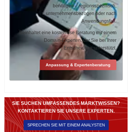
benötigen – regionsspezifisch,
unternehmensbezogen oder nach
Anwendungsfall.
Beinhaltet eine kostenlose Beratung mit einem
Domain-Experten, der Sie bei Ihrer
Entscheidung unterstützt.
Anpassung & Expertenberatung
SIE SUCHEN UMFASSENDES MARKTWISSEN?
KONTAKTIEREN SIE UNSERE EXPERTEN.
SPRECHEN SIE MIT EINEM ANALYSTEN