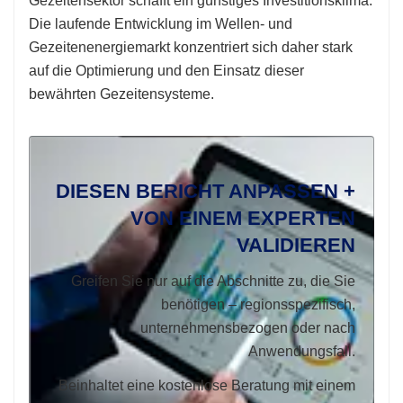
Gezeitensektor schafft ein günstiges Investitionsklima.
Die laufende Entwicklung im Wellen- und
Gezeitenenergiemarkt konzentriert sich daher stark
auf die Optimierung und den Einsatz dieser
bewährten Gezeitensysteme.
DIESEN BERICHT ANPASSEN +
VON EINEM EXPERTEN
VALIDIEREN
Greifen Sie nur auf die Abschnitte zu, die Sie
benötigen – regionsspezifisch,
unternehmensbezogen oder nach
Anwendungsfall.
Beinhaltet eine kostenlose Beratung mit einem