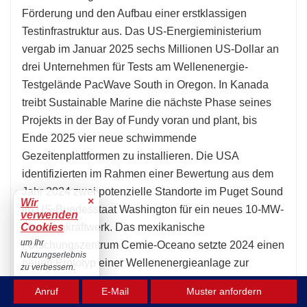
Förderung und den Aufbau einer erstklassigen
Testinfrastruktur aus. Das US-Energieministerium
vergab im Januar 2025 sechs Millionen US-Dollar an
drei Unternehmen für Tests am Wellenenergie-
Testgelände PacWave South in Oregon. In Kanada
treibt Sustainable Marine die nächste Phase seines
Projekts in der Bay of Fundy voran und plant, bis
Ende 2025 vier neue schwimmende
Gezeitenplattformen zu installieren. Die USA
identifizierten im Rahmen einer Bewertung aus dem
Jahr 2024 zwei potenzielle Standorte im Puget Sound
×
Wir
im US-Bundesstaat Washington für ein neues 10-MW-
verwenden
Cookies
Gezeitenkraftwerk. Das mexikanische
um Ihr
Forschungszentrum Cemie-Oceano setzte 2024 einen
Nutzungserlebnis
neuen Prototyp einer Wellenenergieanlage zur
zu verbessern.
Evaluierung ein. Das US-amerikanische Nationale
Akzeptieren
Anruf
E-Mail
Muster anfordern
Labor für Erneuerbare Energien (NREL) begann 2024