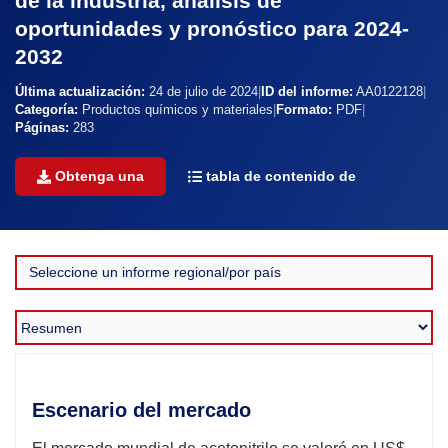
de la industria, análisis de
oportunidades y pronóstico para 2024-
2032
Última actualización:
24 de julio de 2024
|
ID del informe:
AA0122128
|
Categoría:
Productos químicos y materiales
|
Formato:
PDF
|
Páginas:
283
Obtenga una
tabla de contenido de
Escenario del mercado