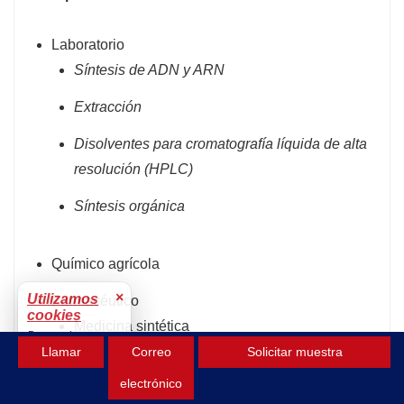
Laboratorio
Síntesis de ADN y ARN
Extracción
Disolventes para cromatografía líquida de alta
resolución (HPLC)
Síntesis orgánica
Químico agrícola
×
Utilizamos
Farmacéutico
cookies
Medicina sintética
Para mejorar tu
Insulina
Llamar
Correo
Solicitar muestra
experiencia.
Aceptar
electrónico
Antibióticos