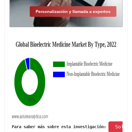
Personalización y llamada a expertos
 Solic
 Para saber más sobre esta investigación: 