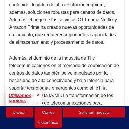
contenido de vídeo de alta resolución requiere,
además, soluciones robustas para centros de datos.
Además, el auge de los servicios OTT como Netflix y
Amazon Prime ha creado nuevas oportunidades de
crecimiento, que requieren importantes capacidades
de almacenamiento y procesamiento de datos.
Además, el dominio de la industria de TI y
telecomunicaciones en el mercado de coubicación de
centros de datos también se ve impulsado por la
necesidad de alta conectividad y baja latencia para
soportar tecnologías emergentes como el IoT, la
×
realidad virtual y la IA/ML. La transformación de los
Utilizamos
cookies
centros de datos de telecomunicaciones para
Para mejorar tu
gestionar grandes volúmenes de datos y necesidades
Llamar
Correo
Solicitar muestra
experiencia.
de baja latencia es crucial para el crecimiento de la
Aceptar
electrónico
industria. La Política de Desarrollo de las