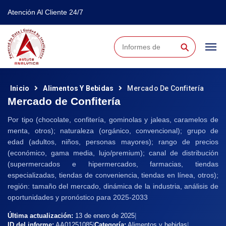
Atención Al Cliente 24/7
⚲
Inicio
Alimentos Y Bebidas
Mercado De Confitería
Mercado de Confitería
Por tipo (chocolate, confitería, gominolas y jaleas, caramelos de
menta, otros); naturaleza (orgánico, convencional); grupo de
edad (adultos, niños, personas mayores); rango de precios
(económico, gama media, lujo/premium); canal de distribución
(supermercados e hipermercados, farmacias, tiendas
especializadas, tiendas de conveniencia, tiendas en línea, otros);
región: tamaño del mercado, dinámica de la industria, análisis de
oportunidades y pronóstico para 2025-2033
Última actualización:
13 de enero de 2025
|
ID del informe:
AA01251085
|
Categoría:
Alimentos y bebidas
|