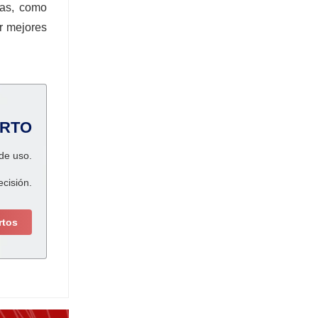
vas, como
r mejores
ERTO
 de uso.
ecisión.
rtos