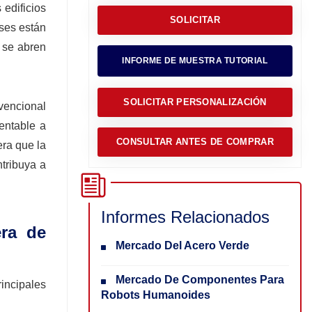
 edificios
SOLICITAR
íses están
 se abren
INFORME DE MUESTRA TUTORIAL
SOLICITAR PERSONALIZACIÓN
vencional
entable a
CONSULTAR ANTES DE COMPRAR
era que la
ntribuya a
Informes Relacionados
era de
Mercado Del Acero Verde
Mercado De Componentes Para
incipales
Robots Humanoides