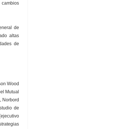
e cambios
eneral de
ado altas
idades de
nson Wood
el Mutual
, Norbord
studio de
ejecutivo
trategias