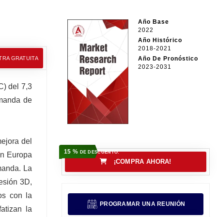
Año Base
2022
Año Histórico
2018-2021
TRA GRATUITA
Año De Pronóstico
2023-2031
) del 7,3
emanda de
ejora del
15 %
DE DESCUENTO.
en Europa
¡COMPRA AHORA!
manda. La
esión 3D,
os con la
PROGRAMAR UNA REUNIÓN
atizan la