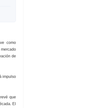
ave como
l mercado
vación de
rá impulso
prevé que
écada. El