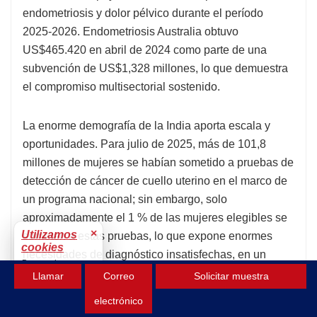
endometriosis y dolor pélvico durante el período
2025-2026. Endometriosis Australia obtuvo
US$465.420 en abril de 2024 como parte de una
subvención de US$1,328 millones, lo que demuestra
el compromiso multisectorial sostenido.
La enorme demografía de la India aporta escala y
oportunidades. Para julio de 2025, más de 101,8
millones de mujeres se habían sometido a pruebas de
detección de cáncer de cuello uterino en el marco de
un programa nacional; sin embargo, solo
aproximadamente el 1 % de las mujeres elegibles se
×
Utilizamos
someten a estas pruebas, lo que expone enormes
cookies
necesidades de diagnóstico insatisfechas, en un
Para mejorar tu
contexto de aproximadamente 340 000 nuevos casos
Llamar
Correo
Solicitar muestra
experiencia.
de cáncer de cuello uterino en 2023. Estos volúmenes
Aceptar
electrónico
atraen a fabricantes nacionales e internacionales. La