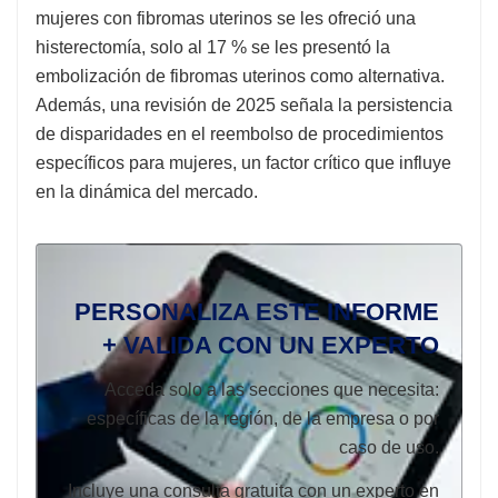
mujeres con fibromas uterinos se les ofreció una
histerectomía, solo al 17 % se les presentó la
embolización de fibromas uterinos como alternativa.
Además, una revisión de 2025 señala la persistencia
de disparidades en el reembolso de procedimientos
específicos para mujeres, un factor crítico que influye
en la dinámica del mercado.
PERSONALIZA ESTE INFORME
+ VALIDA CON UN EXPERTO
Acceda solo a las secciones que necesita:
específicas de la región, de la empresa o por
caso de uso.
Incluye una consulta gratuita con un experto en