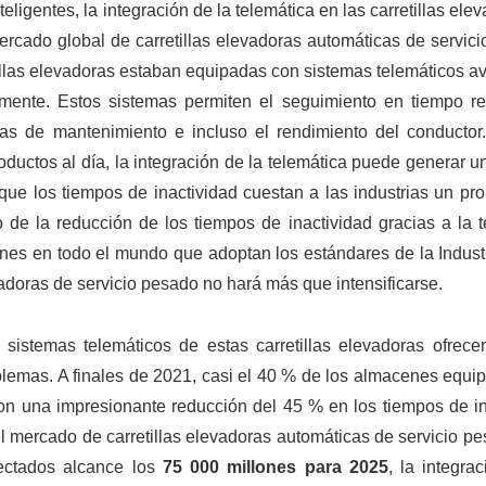
ligentes, la integración de la telemática en las carretillas ele
rcado global de carretillas elevadoras automáticas de servici
llas elevadoras estaban equipadas con sistemas telemáticos a
ente. Estos sistemas permiten el seguimiento en tiempo re
mas de mantenimiento e incluso el rendimiento del conductor
ductos al día, la integración de la telemática puede generar 
que los tiempos de inactividad cuestan a las industrias un pr
o de la reducción de los tiempos de inactividad gracias a la 
 en todo el mundo que adoptan los estándares de la Industri
evadoras de servicio pesado no hará más que intensificarse.
sistemas telemáticos de estas carretillas elevadoras ofrecen
roblemas. A finales de 2021, casi el 40 % de los almacenes equ
aron una impresionante reducción del 45 % en los tiempos de i
l mercado de carretillas elevadoras automáticas de servicio p
nectados alcance los
75 000 millones para 2025
, la integra