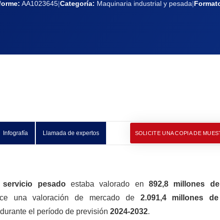
nforme:
AA1023645
|
Categoría:
Maquinaria industrial y pesada
|
Format
Infografía
Llamada de expertos
SOLICITE UNA COPIA DE MUES
 servicio pesado
estaba valorado en
892,8 millones de
ce una valoración de mercado de
2.091,4 millones de
durante el período de previsión
2024-2032
.