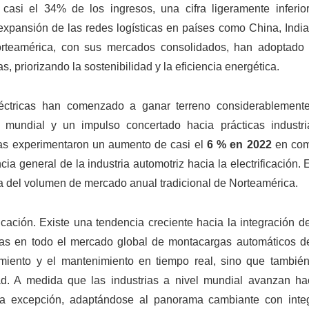
casi el 34% de los ingresos, una cifra ligeramente inferio
 expansión de las redes logísticas en países como China, Indi
rteamérica, con sus mercados consolidados, han adoptado
, priorizando la sostenibilidad y la eficiencia energética.
eléctricas han comenzado a ganar terreno considerablement
mundial y un impulso concertado hacia prácticas industr
ricas experimentaron un aumento de casi el
6 % en 2022
en com
ia general de la industria automotriz hacia la electrificación.
 del volumen de mercado anual tradicional de Norteamérica.
ficación. Existe una tendencia creciente hacia la integración de
as en todo el mercado global de montacargas automáticos de
uimiento y el mantenimiento en tiempo real, sino que tambié
idad. A medida que las industrias a nivel mundial avanzan h
a excepción, adaptándose al panorama cambiante con inte