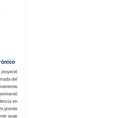
rónico
e proyectó
timada del
enamiento
xperimentó
stencia en
én grande
este auge