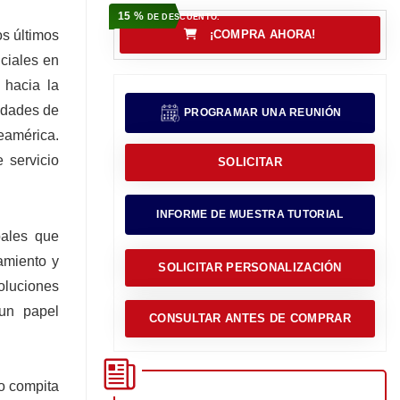
15 %
DE DESCUENTO.
os últimos
¡COMPRA AHORA!
ciales en
 hacia la
idades de
PROGRAMAR UNA REUNIÓN
eamérica.
 servicio
SOLICITAR
INFORME DE MUESTRA TUTORIAL
bales que
amiento y
SOLICITAR PERSONALIZACIÓN
soluciones
 un papel
CONSULTAR ANTES DE COMPRAR
co compita