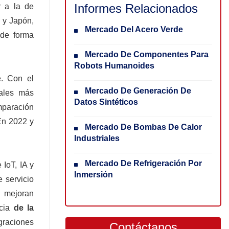
Informes Relacionados
r a la de
a y Japón,
Mercado Del Acero Verde
 de forma
Mercado De Componentes Para
Robots Humanoides
e. Con el
Mercado De Generación De
iales más
Datos Sintéticos
paración
 En 2022 y
Mercado De Bombas De Calor
Industriales
Mercado De Refrigeración Por
 IoT, IA y
Inmersión
 servicio
n mejoran
acia
de la
graciones
Contáctanos