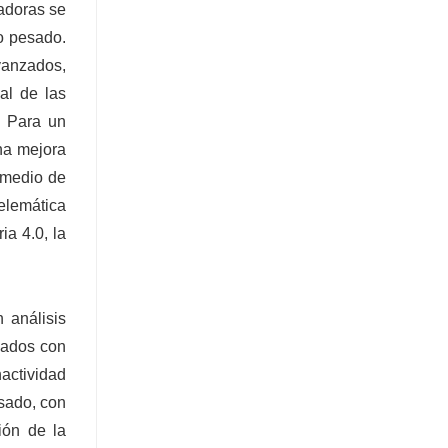
vadoras se
o pesado.
vanzados,
al de las
. Para un
una mejora
omedio de
telemática
a 4.0, la
 análisis
ipados con
nactividad
esado, con
ción de la