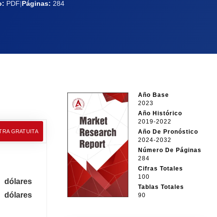
o:
PDF
|
Páginas:
284
Año Base
2023
Año Histórico
2019-2022
TRA GRATUITA
Año De Pronóstico
2024-2032
Número De Páginas
284
Cifras Totales
100
 dólares
Tablas Totales
 dólares
90