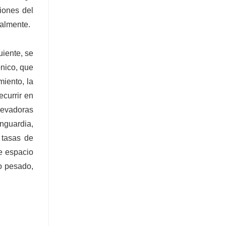
iones del
ualmente.
uiente, se
ónico, que
iento, la
currir en
levadoras
nguardia,
 tasas de
e espacio
o pesado,