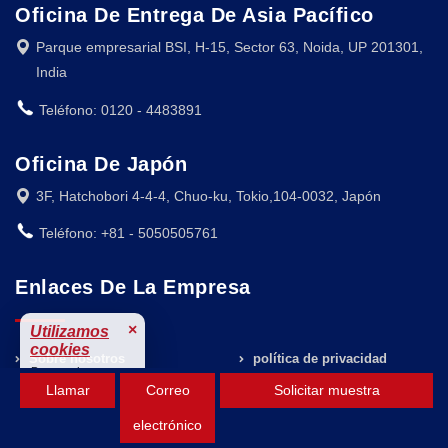
Oficina De Entrega De Asia Pacífico
Parque empresarial BSI, H-15, Sector 63, Noida, UP 201301,
India
Teléfono: 0120 - 4483891
Oficina De Japón
3F, Hatchobori 4-4-4, Chuo-ku, Tokio,104-0032, Japón
Teléfono: +81 - 5050505761
Enlaces De La Empresa
×
Utilizamos
cookies
Sobre nosotros
política de privacidad
Para mejorar tu
Llamar
Correo
Solicitar muestra
experiencia.
Presione soltar
Términos y condiciones
Aceptar
electrónico
Perspectivas
Descargo de