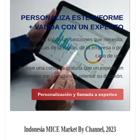
PERSONALIZA ESTE INFORME
+ VALIDA CON UN EXPERTO
Acceda solo a las secciones que necesita:
específicas de la región, de la empresa o por
caso de uso.
Incluye una consulta gratuita con un experto en
el dominio para ayudarle a orientar su decisión.
Personalización y llamada a expertos