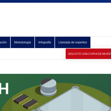
ación
Metodología
Infografía
Llamada de expertos
SOLICITE UNA COPIA DE MUES