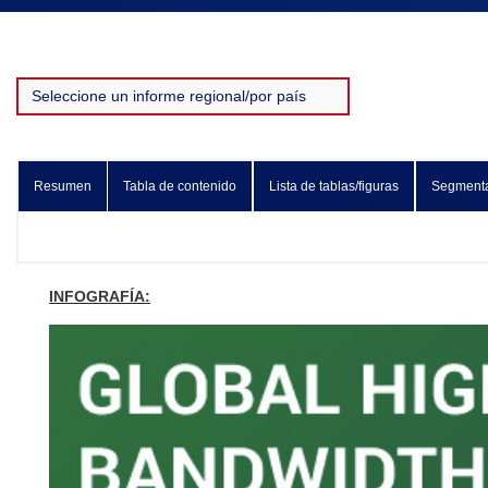
Resumen
Tabla de contenido
Lista de tablas/figuras
Segment
INFOGRAFÍA: