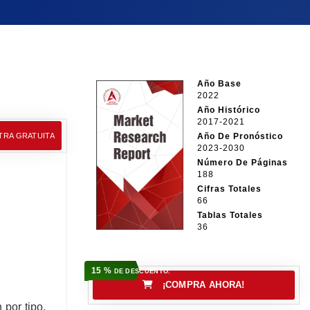
Año Base
2022
Año Histórico
2017-2021
TRA GRATUITA
Año De Pronóstico
2023-2030
Número De Páginas
188
Cifras Totales
66
Tablas Totales
36
15 %
DE DESCUENTO.
¡COMPRA AHORA!
por tipo,