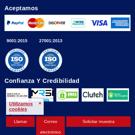
Aceptamos
9001:2015
27001:2013
Confianza Y Credibilidad
×
Utilizamos
cookies
Para mejorar tu
Llamar
Correo
Solicitar muestra
experiencia.
© 2025 Astute Analytica Todos los derechos reservados
Aceptar
por Astute Analytica
electrónico