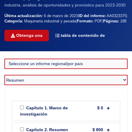
industria, análisis de oportunidades y pronóstico para 2023-2030
Última actualización:
6 de marzo de 2023
|
ID del informe:
AA0323375
|
Categoría:
Maquinaria industrial y pesada
|
Formato:
PDF
|
Páginas:
188
Obtenga una
tabla de contenido de
Capítulo 1. Marco de
$ 0
investigación
Capítulo 2. Resumen
$ 800