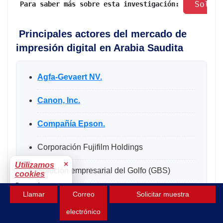
 Solic
 Para saber más sobre esta investigación: 
Principales actores del mercado de
impresión digital en Arabia Saudita
Agfa-Gevaert NV.
Canon, Inc.
Compañía Epson.
Corporación Fujifilm Holdings
×
Utilizamos
Solución empresarial del Golfo (GBS)
cookies
Para mejorar tu
HP Inc.
Llamar
Correo
Solicitar muestra
experiencia.
Aceptar
electrónico
Kodak