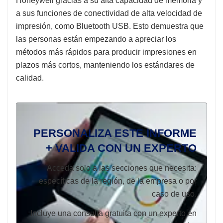
Honeywell gracias a su alta capacidad de memoria y
a sus funciones de conectividad de alta velocidad de
impresión, como Bluetooth USB. Esto demuestra que
las personas están empezando a apreciar los
métodos más rápidos para producir impresiones en
plazos más cortos, manteniendo los estándares de
calidad.
PERSONALIZA ESTE INFORME
+ VALIDA CON UN EXPERTO
Acceda solo a las secciones que necesita:
específicas de la región, de la empresa o por
caso de uso.
Incluye una consulta gratuita con un experto en