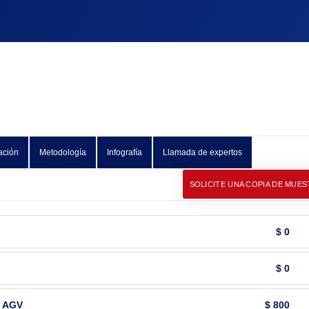
ación
Metodología
Infografía
Llamada de expertos
SOLICITE UNA COPIA DE MUES
$ 0
$ 0
e AGV
$ 800