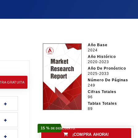
Año Base
2024
Año Histórico
2020-2023
Año De Pronóstico
2025-2033
Número De Páginas
TRA GRATUITA
249
Cifras Totales
96
Tablas Totales
89
15 %
DE DESCUENTO.
¡COMPRA AHORA!