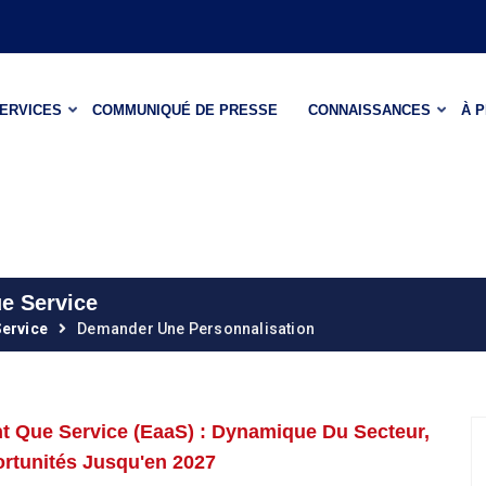
ERVICES
COMMUNIQUÉ DE PRESSE
CONNAISSANCES
À 
e Service
Service
Demander Une Personnalisation
t Que Service (EaaS) : Dynamique Du Secteur,
ortunités Jusqu'en 2027