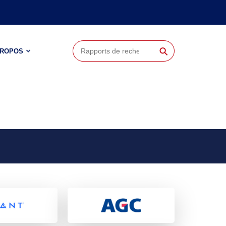
⚲
PROPOS