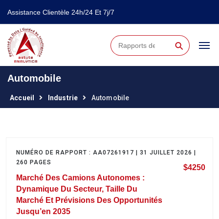
Assistance Clientèle 24h/24 Et 7j/7
⚲
Automobile
Accueil
Industrie
Automobile
NUMÉRO DE RAPPORT : AA07261917 | 31 JUILLET 2026 |
260 PAGES
$4250
Marché Des Camions Autonomes :
Dynamique Du Secteur, Taille Du
Marché Et Prévisions Des Opportunités
Jusqu’en 2035