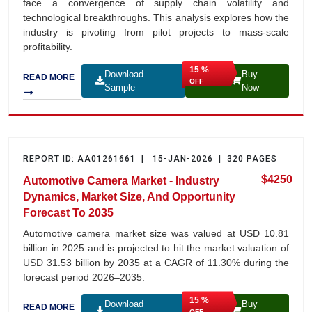
face a convergence of supply chain volatility and
technological breakthroughs. This analysis explores how the
industry is pivoting from pilot projects to mass-scale
profitability.
15 %
Download
Buy
READ MORE
OFF
Sample
Now
REPORT ID: AA01261661 | 15-JAN-2026 | 320 PAGES
$4250
Automotive Camera Market - Industry
Dynamics, Market Size, And Opportunity
Forecast To 2035
Automotive camera market size was valued at USD 10.81
billion in 2025 and is projected to hit the market valuation of
USD 31.53 billion by 2035 at a CAGR of 11.30% during the
forecast period 2026–2035.
15 %
Download
Buy
READ MORE
OFF