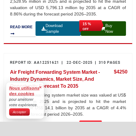
2,528.95 million in 2025 and is projected to hit the market
valuation of USD 5,796.13 million by 2035 at a CAGR of
8.86% during the forecast period 2026–2035.
15 %
Download
Buy
READ MORE
OFF
Sample
Now
REPORT ID: AA12251621 | 22-DEC-2025 | 310 PAGES
$4250
Air Freight Forwarding System Market -
Industry Dynamics, Market Size, And
Opportunity Forecast To 2035
×
Nous utilisons
des cookies
Air freight forwarding system market size was valued at US$
pour améliorer
9.1 billion in 2025 and is projected to hit the market
votre expérience.
valuation of US$ 14.1 billion by 2035 at a CAGR of 4.4%
Accepter
during the forecast period 2026–2035.
15 %
Download
Buy
READ MORE
OFF
Sample
Now